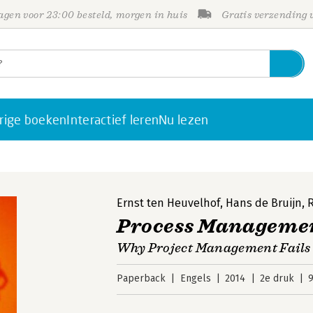
gen voor 23:00 besteld, morgen in huis
Gratis verzending
rige boeken
Interactief leren
Nu lezen
Ernst ten Heuvelhof
,
Hans de Bruijn
,
R
Process Manageme
Why Project Management Fails 
Paperback
Engels
2014
2e druk