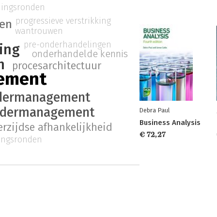
mingsronden
progressieve verstrikking
en
wantrouwen
pre-onderhandelingen
ing
onderhandelde kennis
n
procesarchitectuur
ement
ldermanagement
ndermanagement
Debra Paul
Business Analysis
rzijdse afhankelijkheid
€ 72,27
ingsronden