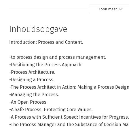
Techniek, Bestuur en Management va
Toon meer
Hij is daarnaast onder andere ver
Openbaar Bestuur in Den Haag en 
Inhoudsopgave
Netherlands Institute for City Innov
Foto, Sake Elzinga
Introduction: Process and Content.
-to process design and process management.
Andere boeken door Hans de Bruijn
-Positioning the Process Approach.
-Process Architecture.
-Designing a Process.
Bekijk alle boeken
-The Process Architect in Action: Making a Process Design
-Managing the Process.
-An Open Process.
-A Safe Process: Protecting Core Values.
-A Process with Sufficient Speed: Incentives for Progress.
-The Process Manager and the Substance of Decision Ma