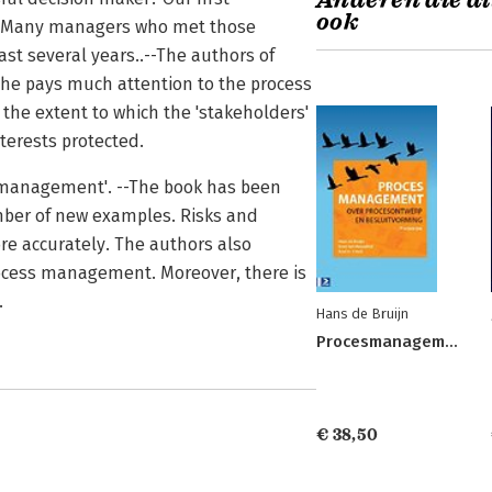
Anderen die di
ook
e. Many managers who met those
ast several years..--The authors of
he pays much attention to the process
he extent to which the 'stakeholders'
terests protected.
ss management'. --The book has been
mber of new examples. Risks and
e accurately. The authors also
rocess management. Moreover, there is
.
Hans de Bruijn
Procesmanagement
€ 38,50