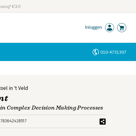
 vanaf €20
Inloggen
010-4731397
Personen
Trefwoorden
oel in 't Veld
nt
in Complex Decision Making Processes
9783642428517