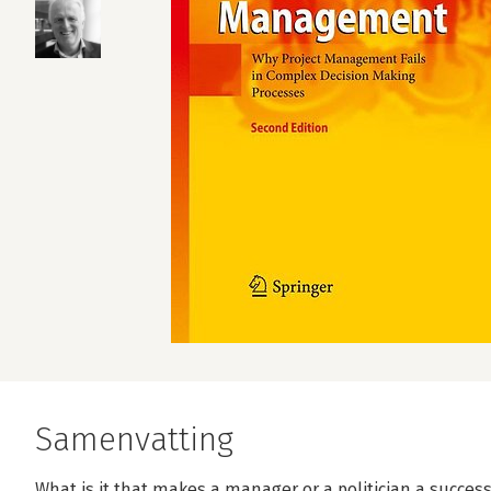
Samenvatting
What is it that makes a manager or a politician a success