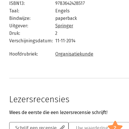
ISBN13:
9783642428517
Taal:
Engels
Bindwijze:
paperback
Uitgever:
Springer
Druk:
2
Verschijningsdatum:
11-11-2014
Hoofdrubriek:
Organisatiekunde
Lezersrecensies
Wees de eerste die een lezersrecensie schrijft!
?
Schrijf een recensie
Uw waardering