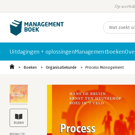
Op werkda
Uitdagingen + oplossingen
Managementboeken
Ove
Boeken
Organisatiekunde
Process Management