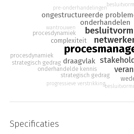
besluitvor
pre-onderhandelingen
ongestructureerde problem
onderhandelen
wantrouwen
besluitvorm
procesdynamiek
netwerke
complexiteit
procesmanag
procesdynamiek
stakeho
draagvlak
strategisch gedrag
vera
onderhandelde kennis
strategisch gedrag
wede
progressieve verstrikking
besluitvorm
Specificaties