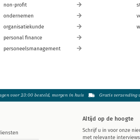
non-profit
s
ondernemen
v
organisatiekunde
w
personal finance
personeelsmanagement
gen voor 23:00 besteld, morgen in huis
Gratis verzending
Altijd op de hoogte
Schrijf u in voor onze nie
diensten
met relevante interviews