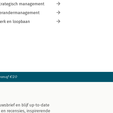
trategisch management
erandermanagement
erk en loopbaan
 vanaf €20
uwsbrief en blijf up-to-date
 en recensies, inspirerende