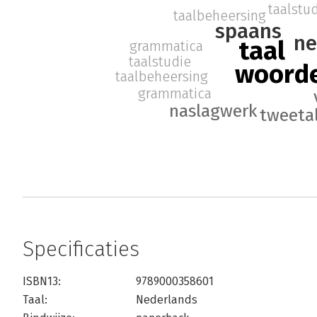
taalstu
taalbeheersing
spaans
ne
taal
grammatica
taalstudie
woord
taalbeheersing
grammatica
naslagwerk
tweeta
Specificaties
ISBN13:
9789000358601
Taal:
Nederlands