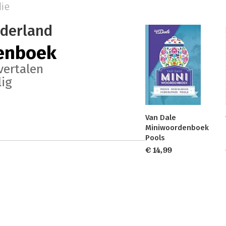
die
derland
enboek
vertalen
lig
Van Dale
Miniwoordenboek
Pools
€ 14,99