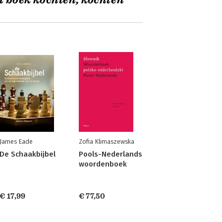
t boek kochten, kochten
James Eade
Zofia Klimaszewska
De Schaakbijbel
Pools-Nederlands
woordenboek
€ 17,99
€ 77,50