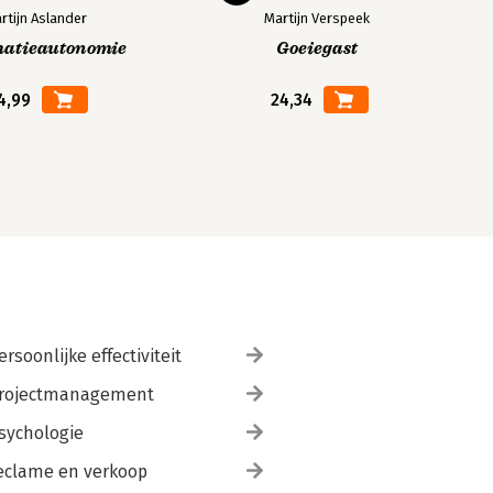
rtijn Aslander
Martijn Verspeek
matieautonomie
Goeiegast
4,99
24,34
ersoonlijke effectiviteit
rojectmanagement
sychologie
eclame en verkoop