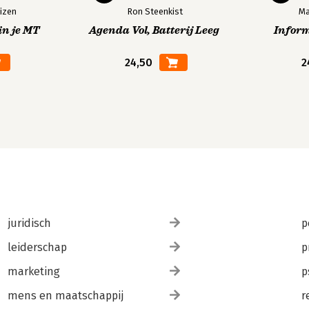
izen
Ron Steenkist
Ma
in je MT
Agenda Vol, Batterij Leeg
Infor
24,50
2
juridisch
p
leiderschap
p
marketing
p
mens en maatschappij
r