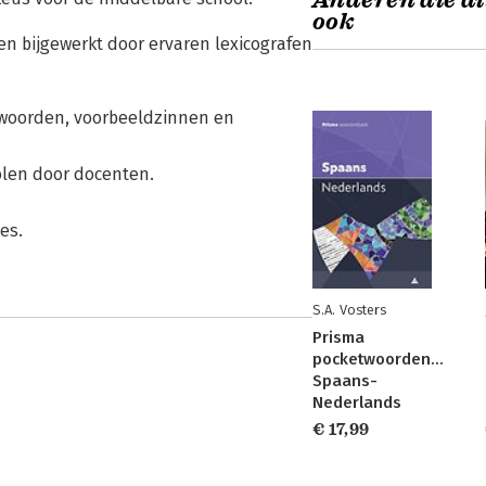
Anderen die di
ook
 en bijgewerkt door ervaren lexicografen
woorden, voorbeeldzinnen en
len door docenten.
es.
S.A. Vosters
Prisma
pocketwoordenboek
Spaans-
Nederlands
€ 17,99