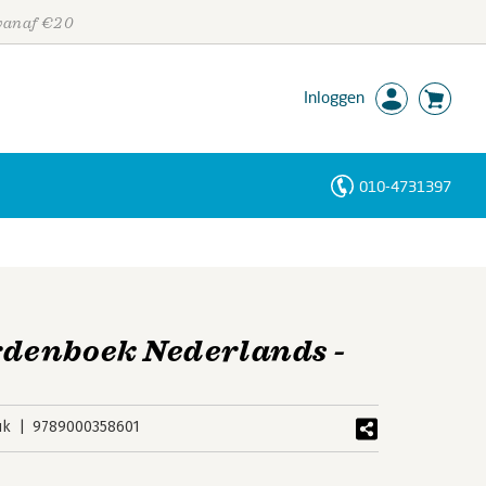
 vanaf €20
Inloggen
010-4731397
Personen
Trefwoorden
denboek Nederlands -
uk
9789000358601