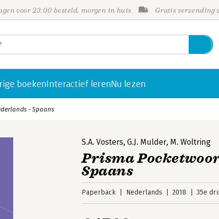
gen voor 23:00 besteld, morgen in huis
Gratis verzending
rige boeken
Interactief leren
Nu lezen
derlands - Spaans
S.A. Vosters
,
G.J. Mulder
,
M. Woltring
Prisma Pocketwoor
Spaans
Paperback
Nederlands
2018
35e dr