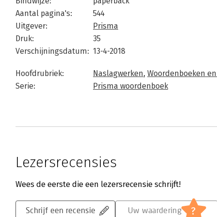
Bindwijze:
paperback
Aantal pagina's:
544
Uitgever:
Prisma
Druk:
35
Verschijningsdatum:
13-4-2018
Hoofdrubriek:
Naslagwerken
,
Woordenboeken en 
Serie:
Prisma woordenboek
Lezersrecensies
Wees de eerste die een lezersrecensie schrijft!
?
Schrijf een recensie
Uw waardering