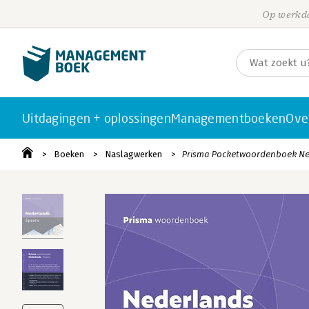
Op werkda
Uitdagingen + oplossingen
Managementboeken
Ove
Boeken
Naslagwerken
Prisma Pocketwoordenboek Ne