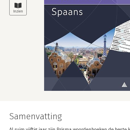
Samenvatting
Al ruim vijftig jaar zijn Prisma woordenboeken de beste