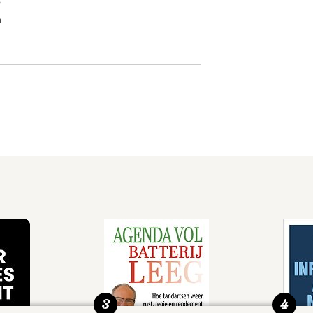
n
3
4