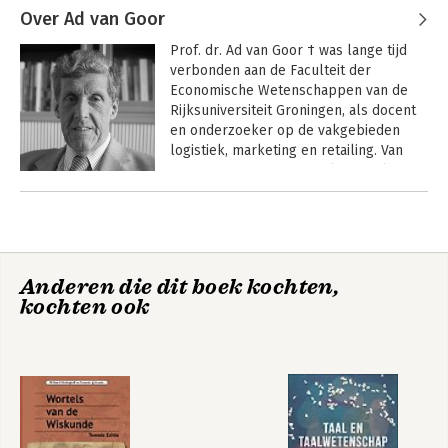
Over Ad van Goor
Prof. dr. Ad van Goor † was lange tijd 
verbonden aan de Faculteit der 
Economische Wetenschappen van de 
Rijksuniversiteit Groningen, als docent 
en onderzoeker op de vakgebieden 
logistiek, marketing en retailing. Van 
1992 tot 2005 was hij werkzaam als 
hoogleraar logistiek aan de VU en de 
Andere boeken door Ad van Goor
Nyenrode Business Universiteit. In 2015 
ontving hij de Persoonlijke Logistiek 
Prijs van de Vereniging Logistiek 
Management.
Anderen die dit boek kochten,
kochten ook