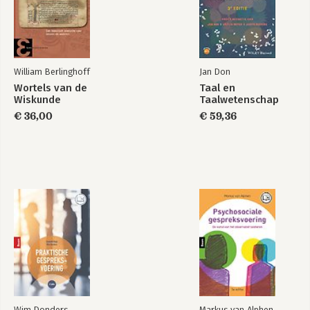
Werken met
Basisboek Logistiek
logistiek
William Berlinghoff
Jan Don
Wortels van de
Taal en
Wiskunde
Taalwetenschap
€ 36,00
€ 59,36
Fysieke distributie
Logistics: Principles
and Practice
Bekijk alle boeken
Wim Donders
Markus van Alphen