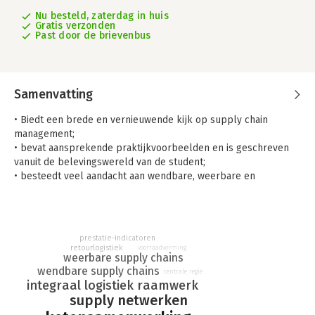
Nu besteld, zaterdag in huis
Gratis verzonden
Past door de brievenbus
Samenvatting
• Biedt een brede en vernieuwende kijk op supply chain
management;
• bevat aansprekende praktijkvoorbeelden en is geschreven
vanuit de belevingswereld van de student;
• besteedt veel aandacht aan wendbare, weerbare en
duurzame supply chains.
Werken met supply chain management is een handboek dat
een brede en vernieuwende kijk biedt op supply chain
prestatie-indicatoren
management. Het begint met de noodzaak van supply chain
retourlogistiek
voorraadvorming
management en gaat vervolgens dieper in op de essentie
weerbare supply chains
ervan en de voorwaarden die ervoor gelden. Het integraal
wendbare supply chains
centrale regie
integraal logistiek raamwerk
logistiek raamwerk voor de keten is een belangrijk onderwerp
supply netwerken
in het boek. In het middelste deel worden de elementen van
dit raamwerk behandeld, met veel aandacht voor de