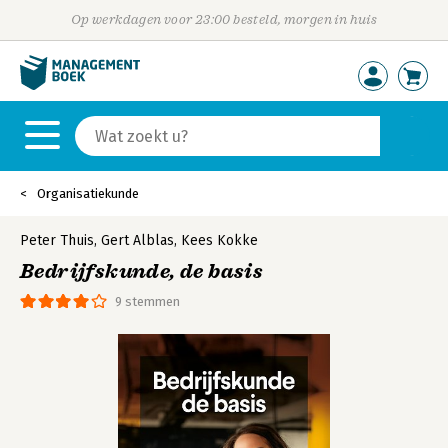
Op werkdagen voor 23:00 besteld, morgen in huis
Organisatiekunde
Peter Thuis
,
Gert Alblas
,
Kees Kokke
Bedrijfskunde, de basis
9 stemmen