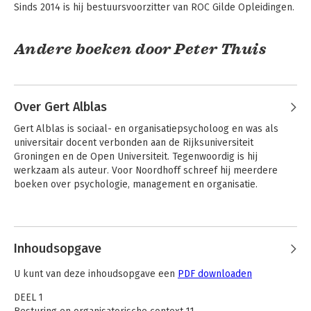
Sinds 2014 is hij bestuursvoorzitter van ROC Gilde Opleidingen.
Andere boeken door Peter Thuis
Over Gert Alblas
Gert Alblas is sociaal- en organisatiepsycholoog en was als 
universitair docent verbonden aan de Rijksuniversiteit 
Groningen en de Open Universiteit. Tegenwoordig is hij 
werkzaam als auteur. Voor Noordhoff schreef hij meerdere 
boeken over psychologie, management en organisatie.
Andere boeken door Gert Alblas
Bedrijfskunde
Bedrijfskunde
Integraal
Integraal
Inhoudsopgave
U kunt van deze inhoudsopgave een
PDF downloaden
DEEL 1