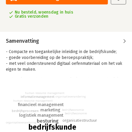
Nu besteld, woensdag in huis
Gratis verzonden
Samenvatting
- Compacte en toegankelijke inleiding in de bedrijfskunde;
- goede voorbereiding op de beroepspraktijk;
- met veel ondersteunend digitaal oefenmateriaal om het vak
eigen te maken.
Bedrijfskunde, de basis is een praktijkgericht, overzichtelijk
boek met veel aandacht voor didactiek. Het boek bestaat uit
drie delen. Het eerste deel beschrijft de inrichting en
human resource management
besturing van bedrijven vanuit verschillende invalshoeken.
informatiemanagement
organisatieverandering
human resource management
Deel twee behandelt de functionele deelgebieden en
financieel management
ontwerp- en besturingsvraagstukken.
marketing
bedrijfseconomie
bedrijfsprocessen
bedrijfseconomie
logistiek management
In het derde deel staan de processen binnen het bedrijf als
besturing
organisatiestructuur
organisatieverandering
geheel centraal. Ieder hoofdstuk start met een casus uit de
bedrijfskunde
beroepspraktijk en sluit af met vraagstukken en cases, zodat