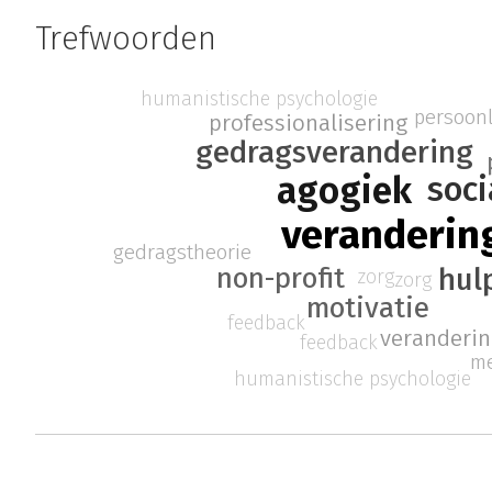
Trefwoorden
humanistische psychologie
persoonl
professionalisering
gedragsverandering
agogiek
soci
veranderin
gedragstheorie
hul
non-profit
zorg
zorg
motivatie
feedback
veranderi
feedback
me
humanistische psychologie