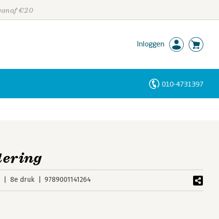
 vanaf €20
Inloggen
010-4731397
Personen
Trefwoorden
dering
5
8e druk
9789001141264