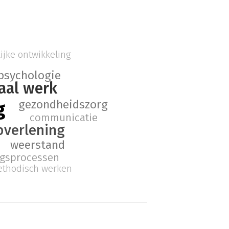
ijke ontwikkeling
psychologie
aal werk
gezondheidszorg
g
communicatie
pverlening
weerstand
ngsprocessen
thodisch werken