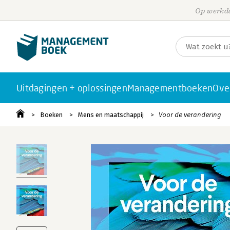
Op werkda
Uitdagingen + oplossingen
Managementboeken
Ove
Boeken
Mens en maatschappij
Voor de verandering