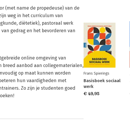
voor (met name de propedeuse) van de
zijn weg in het curriculum van
gkunde, diëtetiek), pastoraal werk
n van gedrag en het bevorderen van
uitgebreide online omgeving van
een breed aanbod aan collegematerialen,
 eenvoudig op maat kunnen worden
Frans Spierings
rbeteren hun vaardigheden met
Basisboek sociaal
werk
trainers. Zo zijn je studenten goed
€ 49,95
zoeken!