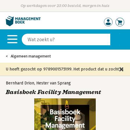
Op werkdagen voor 23:00 besteld, morgen in huis
Algemeen management
U heeft gezocht op 9789001575199. Het product dat u zocht is
niet meer in die editie leverbaar en is vervangen door de
Bernhard Drion
,
Hester van Sprang
Basisboek Facility Management
onderstaande editie.