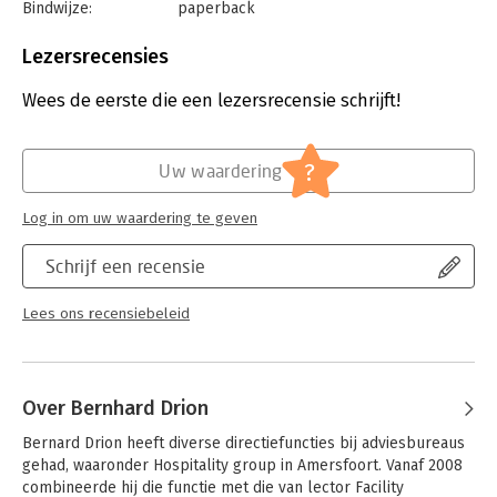
Bindwijze:
paperback
Aantal pagina's:
416
Uitgever:
Noordhoff
Lezersrecensies
Druk:
4
Verschijningsdatum:
2-7-2024
Wees de eerste die een lezersrecensie schrijft!
Hoofdrubriek:
Algemeen management
?
Uw waardering
Log in om uw waardering te geven
Schrijf een recensie
Lees ons recensiebeleid
Over Bernhard Drion
Bernard Drion heeft diverse directiefuncties bij adviesbureaus 
gehad, waaronder Hospitality group in Amersfoort. Vanaf 2008 
combineerde hij die functie met die van lector Facility 