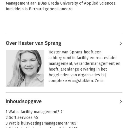
Management aan BUas Breda University of Applied Sciences. 
Inmiddels is Bernard gepensioneerd. 
Over Hester van Sprang
Hester van Sprang heeft een 
achtergrond in facility en real estate 
management, verandermanagement en 
heeft jarenlange ervaring in het 
begeleiden van organisaties bij 
complexe vraagstukken. Ze is 
medeoprichter van MeerWaarde 
Huisvestingsadvies en Buro 
Andere boeken door Hester van
MeerWaarde. Vanuit daar helpt ze 
Inhoudsopgave
Sprang
maatschappelijke organisaties en 
samenwerkingsverbanden om strategie 
1 Wat is facility management? 7
om te zetten in beweging, met oog voor 
2 Soft services 45
zowel de inhoud als de mensen die het 
3 Wat is huisvestingsmanagement? 105
moeten doen. In haar werk combineert 