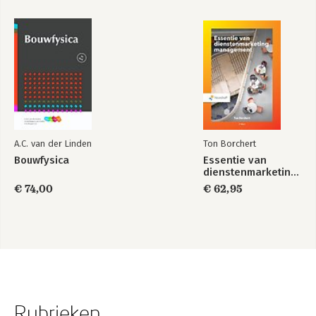
A.C. van der Linden
Ton Borchert
Bouwfysica
Essentie van
dienstenmarketingmanagement
€ 74,00
€ 62,95
Rubrieken