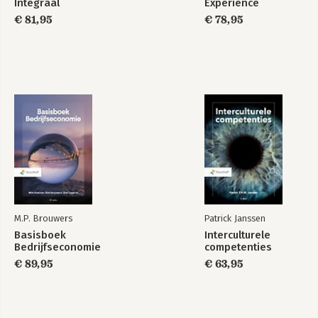
Integraal
Experience
weerstand wordt benut als sleutel tot 
duurzame verandering.
€ 81,95
€ 78,95
M.P. Brouwers
Patrick Janssen
Basisboek
Interculturele
Bedrijfseconomie
competenties
€ 89,95
€ 63,95