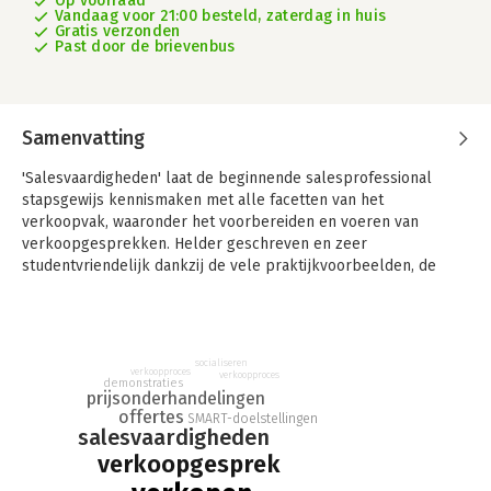
Op voorraad
Vandaag voor 21:00 besteld, zaterdag in huis
Gratis verzonden
Past door de brievenbus
Samenvatting
'Salesvaardigheden' laat de beginnende salesprofessional
stapsgewijs kennismaken met alle facetten van het
verkoopvak, waaronder het voorbereiden en voeren van
verkoopgesprekken. Helder geschreven en zeer
studentvriendelijk dankzij de vele praktijkvoorbeelden, de
concrete tips en de aansprekende quotes.
Waarom kiezen voor 'Salesvaardigheden'?
-brengt studenten de basis van verkooptechnieken en -
socialiseren
modellen bij;
verkoopproces
verkoopproces
demonstraties
-ruime aandacht voor de verschillende fases van het
prijsonderhandelingen
verkoopgesprek;
offertes
SMART-doelstellingen
salesvaardigheden
-uitgebreide digitale ondersteuning, inclusief video's en
instructies.
verkoopgesprek