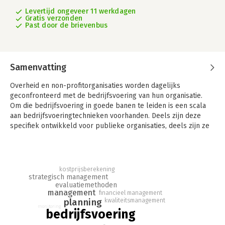
Levertijd ongeveer 11 werkdagen
Gratis verzonden
Past door de brievenbus
Samenvatting
Overheid en non-profitorganisaties worden dagelijks
geconfronteerd met de bedrijfsvoering van hun organisatie.
Om die bedrijfsvoering in goede banen te leiden is een scala
aan bedrijfsvoeringtechnieken voorhanden. Deels zijn deze
specifiek ontwikkeld voor publieke organisaties, deels zijn ze
afkomstig uit de private sector. Met name voor deze laatste
categorie geldt dat grote zorgvuldigheid moet worden betracht
bij gebruik in het publiek domein. De overheid is immers geen
bedrijf; non-profitorganisaties zijn dat misschien in iets
kostprijsberekening
meerdere mate, maar ook voor deze organisaties geldt dat er
strategisch management
evaluatiemethoden
expliciet(er) rekening moet worden gehouden met waarden als
management
financieel management
rechtsgelijkheid, zorgvuldigheid en democratisch gehalte. Doel
planning
kwaliteitsmanagement
van het boek is de gebruiker handvatten te bieden voor de
monitoring
bedrijfsvoering
bedrijfsvoering van organisaties in de publieke en non-