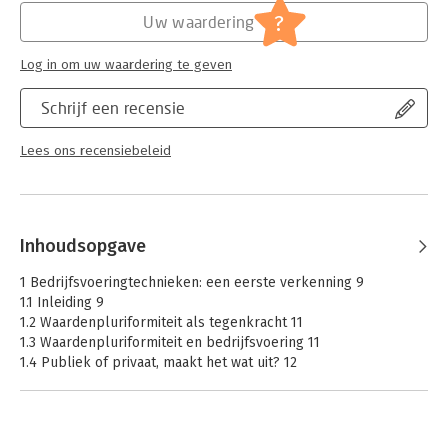
Serie:
Handboek Public Management
regelmatig over aspecten van bedrijfsvoering binnen overheid
?
Uw waardering
en non-profitorganisaties in diverse tijdschriften.
Log in om uw waardering te geven
Schrijf een recensie
Lees ons recensiebeleid
Inhoudsopgave
1 Bedrijfsvoeringtechnieken: een eerste verkenning 9
1.1 Inleiding 9
1.2 Waardenpluriformiteit als tegenkracht 11
1.3 Waardenpluriformiteit en bedrijfsvoering 11
1.4 Publiek of privaat, maakt het wat uit? 12
1.5 Bedrijfsvoeringtechnieken 14
1.6 Bedrijfsvoering bij confl icterende waarden 16
1.7 Prestatiemeting binnen overheid en non-profi torganisaties
17