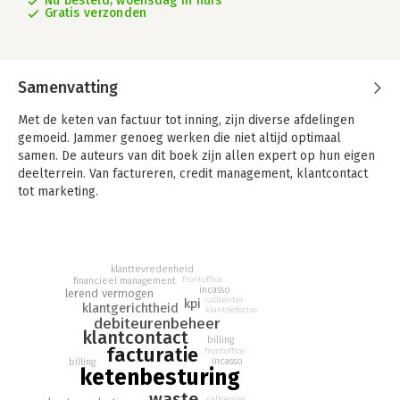
Nu besteld, woensdag in huis
Gratis verzonden
Samenvatting
Met de keten van factuur tot inning, zijn diverse afdelingen
gemoeid. Jammer genoeg werken die niet altijd optimaal
samen. De auteurs van dit boek zijn allen expert op hun eigen
deelterrein. Van factureren, credit management, klantcontact
tot marketing.
Deze experts hebben de ketenproblemen uitgezocht en
kwamen tot volstrekt nieuwe KPI's voor de optimale besturing
van de keten. Toepassing van deze nieuwe ketenbesturing leidt
klanttevredenheid
tot substantiële besparingen. Door het vermijden van fouten
frontoffice
financieel management
incasso
en een heldere communicatie naar de eindklant is het aantal
lerend vermogen
callcenter
kpi
klantgerichtheid
klantcontacten aanzienlijk te verminderen.
klantdefectie
debiteurenbeheer
klantcontact
billing
Het boek reikt verder dan deze potentiële besparingen. Het is
facturatie
frontoffice
een verfrissende aanvulling op de beperkte literatuur die
incasso
billing
ketenbesturing
beschikbaar is over credit management. Naast hun intrigerende
visie op de aansturing van het ruilproces, beschrijven de
waste
callcenter