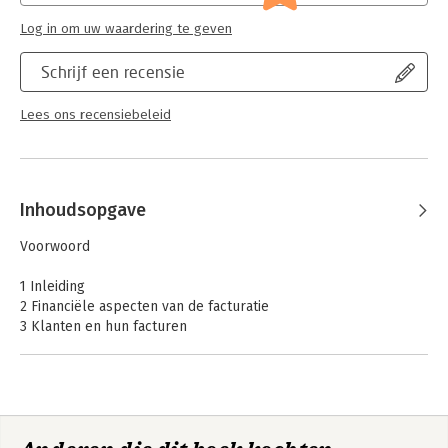
Log in om uw waardering te geven
Schrijf een recensie
Lees ons recensiebeleid
Inhoudsopgave
Voorwoord
1 Inleiding
2 Financiële aspecten van de facturatie
3 Klanten en hun facturen
4 De aandacht van commercie voor facturatie
5 Een ketenbenadering
Literatuur
Bijlage Lijst geïnterviewden
Over de auteurs