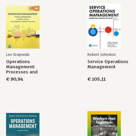
Lee Krajewski
Robert Johnston
Operations
Service Operations
Management:
Management
Processes and
Supply Chains,
€ 90,94
€ 105,11
Global Edition