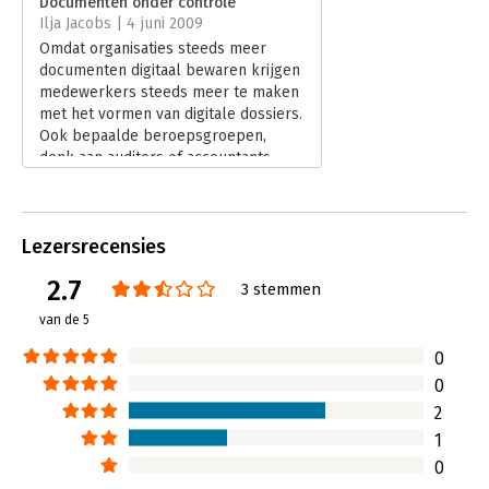
Documenten onder controle
Ilja Jacobs | 4 juni 2009
Hoofdrubriek:
Organisatiekunde
Omdat organisaties steeds meer
Serie:
Praktijkreeks administratie
documenten digitaal bewaren krijgen
medewerkers steeds meer te maken
met het vormen van digitale dossiers.
Ook bepaalde beroepsgroepen,
denk aan auditors of accountants,
hebben met digitale dossiers te
maken.
Lees verder
Lezersrecensies
2.7
3 stemmen
van de 5
0
0
2
1
0