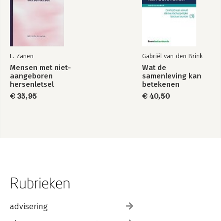
Bijlage 1 Voornaamste verjaringstermijnen
Bijlage 2 Voornaamste bewaartermijnen
Bijlage 3 Voornaamste vernietigingstermijnen
Bijlage 4 Digitalisering van documenten in bedrijfsomgevingen.
Een procedure
L. Zanen
Gabriël van den Brink
Bijlage 5 Leidraad Bewaren en Bewijzen, inclusief checklist
Mensen met niet-
Wat de
Bijlage 6 20 indicatoren voor de kwaliteit van document
aangeboren
samenleving kan
management
hersenletsel
betekenen
Bijlage 7 Overzicht van leveranciers van document
€ 35,95
€ 40,50
managementsystemen
Over de auteur
Rubrieken
advisering