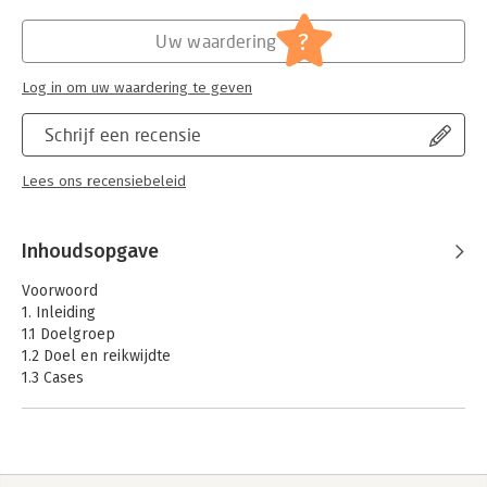
?
Uw waardering
Log in om uw waardering te geven
Schrijf een recensie
Lees ons recensiebeleid
Inhoudsopgave
Voorwoord
1. Inleiding
1.1 Doelgroep
1.2 Doel en reikwijdte
1.3 Cases
1.3 Leeswijzer
2. Wat is document management?
2.1 Welke functies heeft de informatievoorziening van een
organisatie?