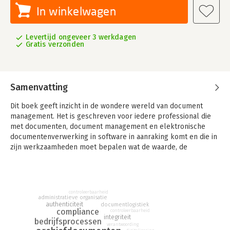
In winkelwagen
Levertijd ongeveer 3 werkdagen
Gratis verzonden
Samenvatting
Dit boek geeft inzicht in de wondere wereld van document
management. Het is geschreven voor iedere professional die
met documenten, document management en elektronische
documentenverwerking in software in aanraking komt en die in
zijn werkzaamheden moet bepalen wat de waarde, de
betrouwbaarheid en de controleerbaarheid zijn van de
informatie die in de geraadpleegde documenten is of wordt
opgenomen. Document management raakt alle medewerkers
in organisaties die opdrachten verwerken, zaken afhandelen,
controleerbaarheid
contractonderhandelingen voeren of beleid ontwikkelen.
administratieve organisatie
authenticiteit
documentlogistiek
compliance
controleerbaarheid
Of er alleen met papieren documenten wordt gewerkt, met
integriteit
bedrijfsprocessen
elektronische documenten of met beide, maakt geen verschil.
verantwoording