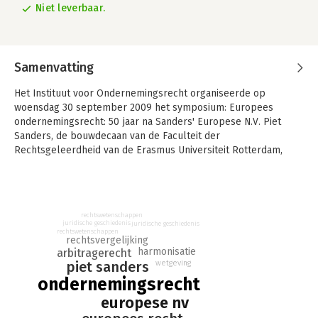
Niet leverbaar.
Samenvatting
Het Instituut voor Ondernemingsrecht organiseerde op
woensdag 30 september 2009 het symposium: Europees
ondernemingsrecht: 50 jaar na Sanders' Europese N.V. Piet
Sanders, de bouwdecaan van de Faculteit der
Rechtsgeleerdheid van de Erasmus Universiteit Rotterdam,
sprak in 1959 zijn rede 'Naar een Europese N.V.?' uit. Sindsdien
heeft het Europees ondernemingsrecht zich stormachtig
ontwikkeld en het ondernemingsrecht in Nederland sterk
beïnvloed. De Europese naamloze vennootschap is sinds 2004
rechtswetenschappen
een feit.
juridische geschiedenis
juridische geschiedenis
rechtswetenschappen
rechtsvergelijking
Deze bundel bestaat uit twee delen. In het eerste deel is een
harmonisatie
arbitragerecht
verzameling opstellen en voordrachten gebundeld van Piet
wetgeving
piet sanders
Sanders over Europees ondernemingsrecht en arbitragerecht.
ondernemingsrecht
In het tweede deel van de bundel zijn de voordrachten
europese nv
opgenomen van de sprekers tijdens het symposium.