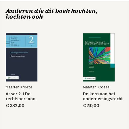
Anderen die dit boek kochten,
kochten ook
De kern van het
Asser 2-I De
ondernemingsrecht
rechtspersoon
Bekijk alle boeken
Maarten Kroeze
Maarten Kroeze
Asser 2-I De
De kern van het
rechtspersoon
ondernemingsrecht
€ 382,00
€ 50,00