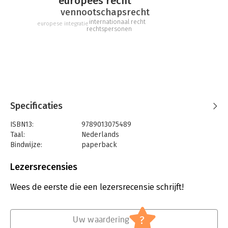
europees recht
vennootschapsrecht
internationaal recht
europese integratie
rechtspersonen
Specificaties
ISBN13:
9789013075489
Taal:
Nederlands
Bindwijze:
paperback
Aantal pagina's:
159
Uitgever:
Wolters Kluwer
Lezersrecensies
Druk:
1
Verschijningsdatum:
11-8-2010
Wees de eerste die een lezersrecensie schrijft!
Hoofdrubriek:
Juridisch
Jongbloed:
Ondernemingsrecht
?
Uw waardering
Serie:
Uitgave vanwege het Instituut voor