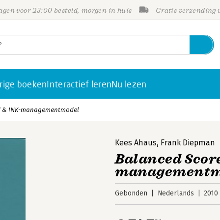
gen voor 23:00 besteld, morgen in huis
Gratis verzending
rige boeken
Interactief leren
Nu lezen
d & INK-managementmodel
Kees Ahaus
,
Frank Diepman
Balanced Scor
managementm
Gebonden
Nederlands
2010