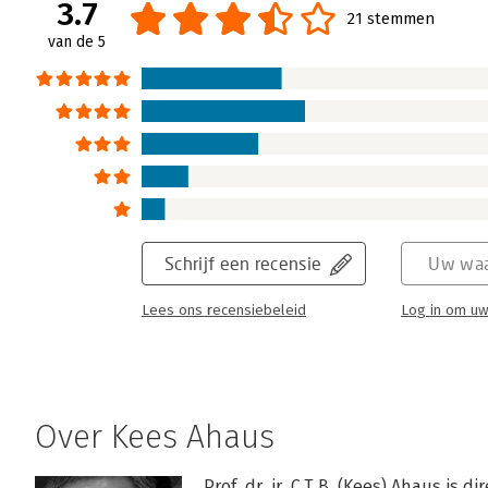
3.7
21 stemmen
van de 5
Schrijf een recensie
Uw waa
Lees ons recensiebeleid
Log in om uw
Over Kees Ahaus
Prof. dr. ir. C.T.B. (Kees) Ahaus is