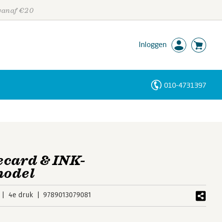
 vanaf €20
Inloggen
010-4731397
Personen
Trefwoorden
ecard & INK-
odel
4e druk
9789013079081