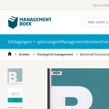
Op werkda
Uitdagingen + oplossingen
Managementboeken
Ove
Boeken
Strategisch management
Balanced Scorecar