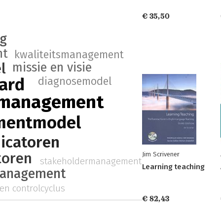
€ 35,50
ng
nt
kwaliteitsmanagement
l
missie en visie
ard
diagnosemodel
 management
mentmodel
dicatoren
toren
Jim Scrivener
stakeholdermanagement
Learning teaching
management
en controlcyclus
€ 82,43