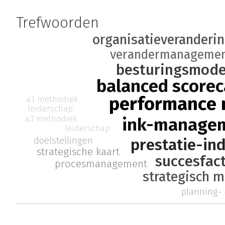
Trefwoorden
organisatieveranderi
verandermanageme
besturingsmode
balanced scorec
performance
a3 methodiek
leiderschap
a3 methodiek
ink-manage
leiderschap
doelstellingen
prestatie-in
strategische kaart
succesfac
procesmanagement
strategisch 
planning- 