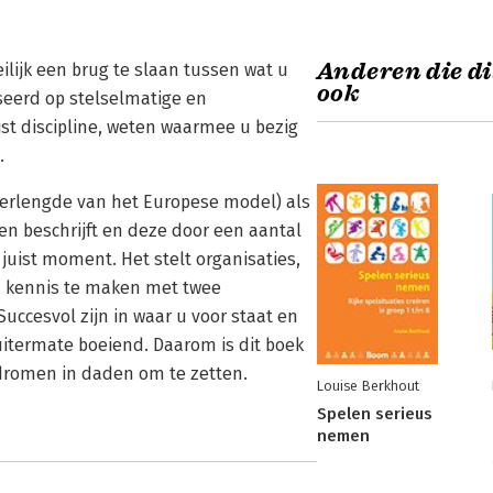
Anderen die di
lijk een brug te slaan tussen wat u
ook
aseerd op stelselmatige en
eist discipline, weten waarmee u bezig
.
erlengde van het Europese model) als
en beschrijft en deze door een aantal
juist moment. Het stelt organisaties,
en kennis te maken met twee
uccesvol zijn in waar u voor staat en
 uitermate boeiend. Daarom is dit boek
dromen in daden om te zetten.
Louise Berkhout
Spelen serieus
nemen