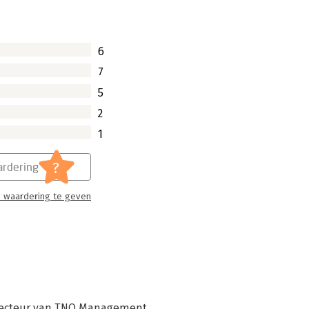
6
7
5
2
1
?
rdering
 waardering te geven
 directeur van TNO Management 