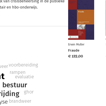
k van crisisbeheersing in de publieke
tair en hbo-onderwijs.
Erwin Muller
Fraude
€ 132,00
voorbereiding
weer
rampen
nt
evaluatie
bestuur
ghor
ijding
brandweer
lyse