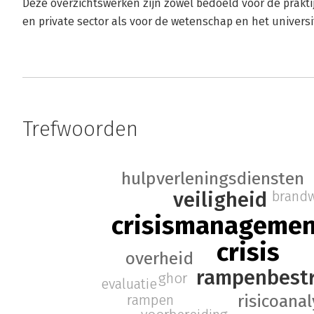
Deze overzichtswerken zijn zowel bedoeld voor de praktij
en private sector als voor de wetenschap en het universi
Trefwoorden
hulpverleningsdiensten
veiligheid
brand
crisismanageme
crisis
overheid
rampenbestr
ghor
evaluatie
risicoana
rampen