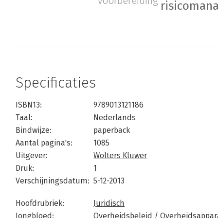
voorbereiding
risicoman
Specificaties
ISBN13:
9789013121186
Taal:
Nederlands
Bindwijze:
paperback
Aantal pagina's:
1085
Uitgever:
Wolters Kluwer
Druk:
1
Verschijningsdatum:
5-12-2013
Hoofdrubriek:
Juridisch
Jongbloed:
Overheidsbeleid / Overheidsappar