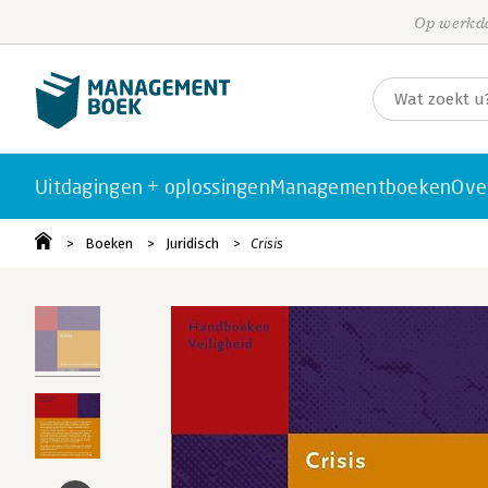
Op werkda
Uitdagingen + oplossingen
Managementboeken
Ove
Boeken
Juridisch
Crisis