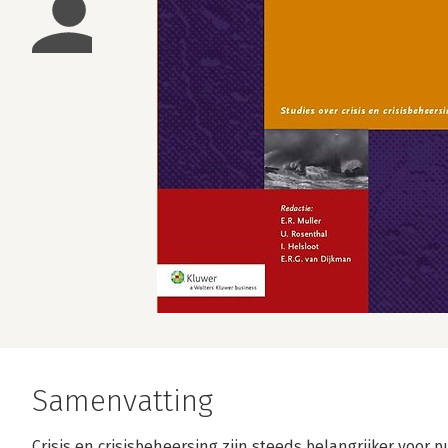
Samenvatting
Crisis en crisisbeheersing zijn steeds belangrijker voor p