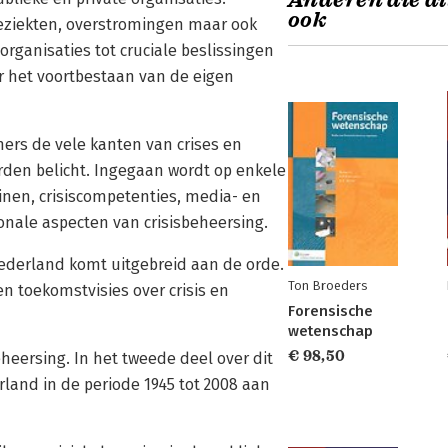
Anderen die di
ook
ieziekten, overstromingen maar ook
organisaties tot cruciale beslissingen
 het voortbestaan van de eigen
ers de vele kanten van crises en
rden belicht. Ingegaan wordt op enkele
inen, crisiscompetenties, media- en
ionale aspecten van crisisbeheersing.
Nederland komt uitgebreid aan de orde.
Ton Broeders
 toekomstvisies over crisis en
Forensische
wetenschap
€ 98,50
eheersing. In het tweede deel over dit
land in de periode 1945 tot 2008 aan