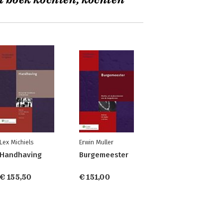
t boek kochten, kochten
Lex Michiels
Erwin Muller
Handhaving
Burgemeester
€ 155,50
€ 151,00