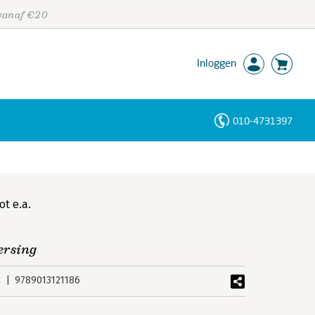
 vanaf €20
Inloggen
010-4731397
Personen
Trefwoorden
ot
e.a.
eersing
k
9789013121186