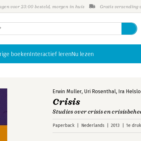
gen voor 23:00 besteld, morgen in huis
Gratis verzending
rige boeken
Interactief leren
Nu lezen
Erwin Muller
,
Uri Rosenthal
,
Ira Helslo
Crisis
Studies over crisis en crisisbeh
Paperback
Nederlands
2013
1e dru