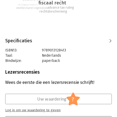
fiscaal recht
heel een wezenlijke constatering in het denken over dit
rechtsgeschiedenis
advance tax ruling
intellectueel eigendom
onderwerp.
rechtsbescherming
Specificaties
ISBN13:
9789013128413
Taal:
Nederlands
Bindwijze:
paperback
Aantal pagina's:
108
Uitgever:
Wolters Kluwer
Lezersrecensies
Druk:
1
Verschijningsdatum:
24-12-2014
Wees de eerste die een lezersrecensie schrijft!
Hoofdrubriek:
Juridisch
Jongbloed:
Ondernemingsrecht
?
Uw waardering
Serie:
ZIFO Reeks
Log in om uw waardering te geven