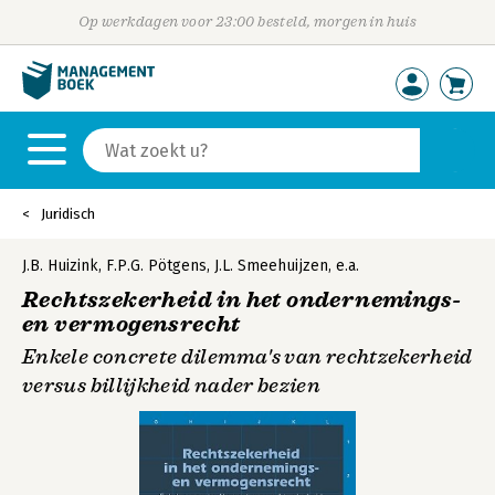
Op werkdagen voor 23:00 besteld, morgen in huis
Juridisch
J.B. Huizink
,
F.P.G. Pötgens
,
J.L. Smeehuijzen
,
e.a.
Rechtszekerheid in het ondernemings-
en vermogensrecht
Enkele concrete dilemma's van rechtzekerheid
versus billijkheid nader bezien