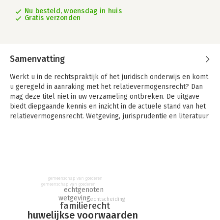
Nu besteld, woensdag in huis
Gratis verzonden
Samenvatting
Werkt u in de rechtspraktijk of het juridisch onderwijs en komt
u geregeld in aanraking met het relatievermogensrecht? Dan
mag deze titel niet in uw verzameling ontbreken. De uitgave
biedt diepgaande kennis en inzicht in de actuele stand van het
relatievermogensrecht. Wetgeving, jurisprudentie en literatuur
zijn hierbij grondig bijgewerkt.
Het Nederlandse huwelijksvermogensrecht schetst voor u een
volledige en up-to-date beschrijving van het
relatievermogensrecht in Nederland. De uitgave verkent hierbij
de gehele breedte van het relatievermogensrecht: het
gemeenschap van goederen
huwelijksvermogensrecht, het recht met betrekking tot
gemeenschap van goederen
echtgenoten
geregistreerde partnerschappen alsmede het vermogensrecht
wetgeving
echtscheiding
ten aanzien van ongehuwd samenlevenden.
familierecht
huwelijkse voorwaarden
Het relatievermogensrecht heeft de laatste tijd veel