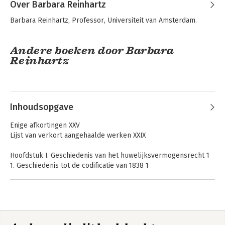
Over Barbara Reinhartz
Barbara Reinhartz, Professor, Universiteit van Amsterdam.
Andere boeken door Barbara
Reinhartz
Rechtspraak
Compendium
Personen- en
erfrecht
familierecht,
huwelijksvermogensrecht
Inhoudsopgave
en erfrecht
Enige afkortingen XXV
Lijst van verkort aangehaalde werken XXIX
Hoofdstuk I. Geschiedenis van het huwelijksvermogensrecht 1
1. Geschiedenis tot de codificatie van 1838 1
2. Oorsprong en verdere ontwikkeling van de wettelijke
gemeenschap van goederen 4
Rechtspraak
Compendium
3. Geschiedenis van de huwelijkse voorwaarden 5
Relatievermogensrecht
erfrecht
4. De codificatie van 1838 8
5. Geschiedenis na de codifi catie van 1838 10