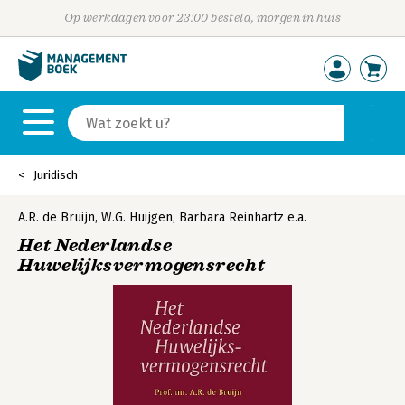
Op werkdagen voor 23:00 besteld, morgen in huis
Juridisch
A.R. de Bruijn
,
W.G. Huijgen
,
Barbara Reinhartz
e.a.
Het Nederlandse
Huwelijksvermogensrecht