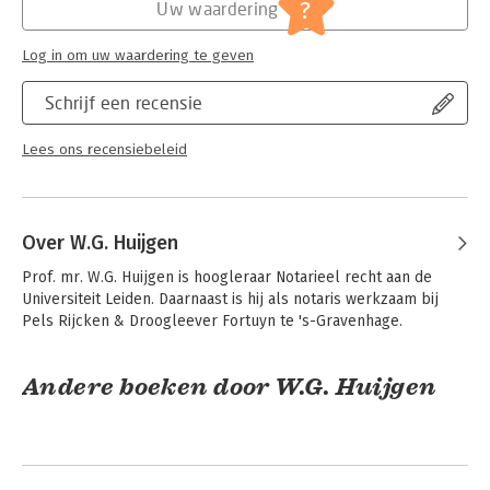
Jongbloed:
Personen- en familierecht -
partnerschappen en samenlevingscontracten.
?
Uw waardering
Gemeenschap van goederen; huwelijkse
voorwaarden [huwelijksvermogensrecht]
Log in om uw waardering te geven
Serie:
De Bruijn - Het Nederlandse
Huwelijksvermogensrecht
Schrijf een recensie
(Herdrukservice)
Lees ons recensiebeleid
Over W.G. Huijgen
Prof. mr. W.G. Huijgen is hoogleraar Notarieel recht aan de 
Universiteit Leiden. Daarnaast is hij als notaris werkzaam bij 
Pels Rijcken & Droogleever Fortuyn te 's-Gravenhage.
Andere boeken door W.G. Huijgen