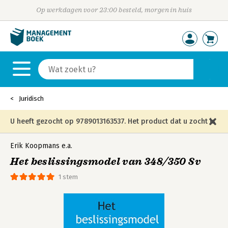
Op werkdagen voor 23:00 besteld, morgen in huis
Juridisch
U heeft gezocht op 9789013163537. Het product dat u zocht is
niet meer in die editie leverbaar en is vervangen door de
Erik Koopmans
e.a.
Het beslissingsmodel van 348/350 Sv
onderstaande editie.
1 stem