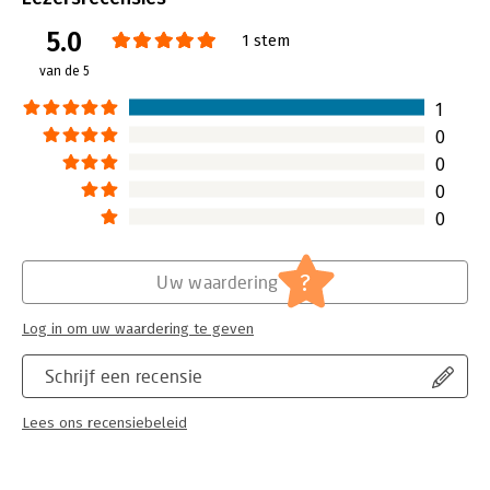
Verschijningsdatum:
5-8-2026
5.0
1 stem
Hoofdrubriek:
Juridisch
van de 5
Jongbloed:
Strafrecht algemeen,
Strafrecht -
Strafprocesrecht,
Strafprocesrecht –
1
Vervolgingsbeleid, beslissing omtrent
0
verdere vervolging
0
0
0
?
Uw waardering
Log in om uw waardering te geven
Schrijf een recensie
Lees ons recensiebeleid