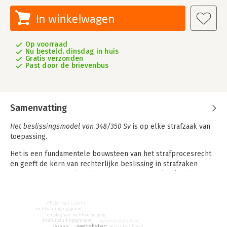
In winkelwagen
Op voorraad
Nu besteld, dinsdag in huis
Gratis verzonden
Past door de brievenbus
Samenvatting
Het beslissingsmodel van 348/350 Sv
is op elke strafzaak van
toepassing.
Het is een fundamentele bouwsteen van het strafprocesrecht
en geeft de kern van rechterlijke beslissing in strafzaken
weer. Het studieboek geldt sinds jaar en dag als dé inleiding
tot dit model. Het boek is toegankelijk opgebouwd vanuit de
structuur van het beslissingsmodel en ontvouwt geleidelijk de
complicaties die zich hierbij kunnen voordoen.
officier van justitie
rechtvaardigingsgrond
ontslag van rechtsvervolging
De lezer wordt hierbij als het ware door het beslissingsmodel
strafuitsluitingsgronden
wederrechtelijkheid
wetteksten
vonnis
ontvankelijkheid