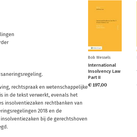
elingen
rder
Bob Wessels
International
Insolvency Law
dsaneringsregeling.
Part II
€ 197,00
eving, rechtspraak en wetenschappelijke
is in de tekst verwerkt, evenals het
es insolventiezaken rechtbanken van
eringsregelingen 2018 en de
insolventiezaken bij de gerechtshoven
egd.