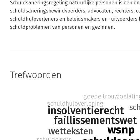
Schuldsaneringsregeling natuurlijke personen is een on
schuldsaneringsbewindvoerders, advocaten, rechters, c
schuldhulpverleners en beleidsmakers en -uitvoerders b
schuldproblemen van personen en gezinnen.
Trefwoorden
goede trouw
toelati
schuldhulpverlening
sc
insolventierecht
faillissementswet
wsnp
wetteksten
schuldeisers