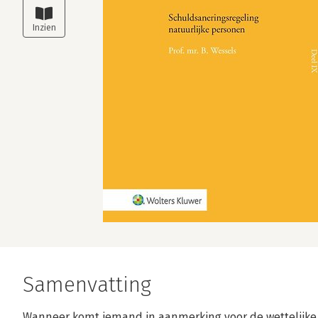
Samenvatting
Wanneer komt iemand in aanmerking voor de wettelijke