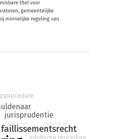
misbare titel voor
uratoren, gemeentelijke
ij minnelijke regeling van
ngsprocedure
huldenaar
jurisprudentie
schone lei
schone lei
faillissementsrecht
juridische procedure