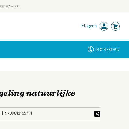
 vanaf €20
Inloggen
010-4731397
Personen
Trefwoorden
eling natuurlijke
9789013165791