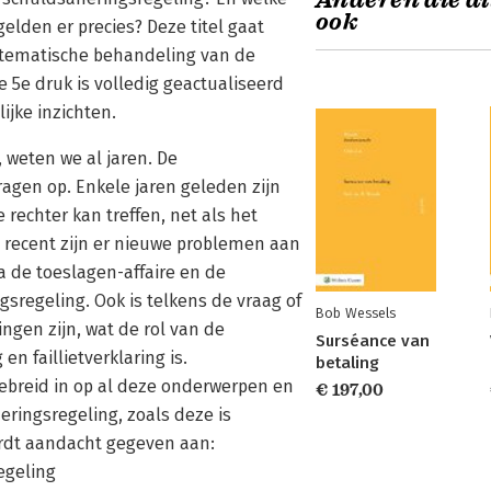
Anderen die di
ook
elden er precies? Deze titel gaat
ystematische behandeling van de
 5e druk is volledig geactualiseerd
ijke inzichten.
 weten we al jaren. De
agen op. Enkele jaren geleden zijn
echter kan treffen, net als het
recent zijn er nieuwe problemen aan
a de toeslagen-affaire en de
sregeling. Ook is telkens de vraag of
Bob Wessels
ingen zijn, wat de rol van de
Surséance van
 faillietverklaring is.
betaling
ebreid in op al deze onderwerpen en
€ 197,00
ringsregeling, zoals deze is
rdt aandacht gegeven aan:
egeling