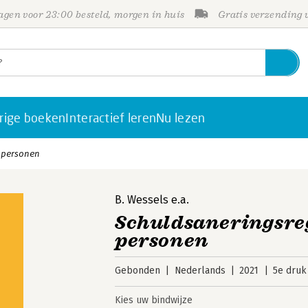
gen voor 23:00 besteld, morgen in huis
Gratis verzending
rige boeken
Interactief leren
Nu lezen
e personen
B. Wessels
e.a.
Schuldsaneringsreg
personen
Gebonden
Nederlands
2021
5e druk
Kies uw bindwijze