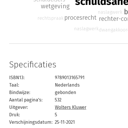
schuldsane
wetgeving
b
naslagwerk
procesrecht
rechtspraak
rechter-c
naslagwerk
dwangakkoor
Specificaties
ISBN13:
9789013165791
Taal:
Nederlands
Bindwijze:
gebonden
Aantal pagina's:
532
Uitgever:
Wolters Kluwer
Druk:
5
Verschijningsdatum:
25-11-2021