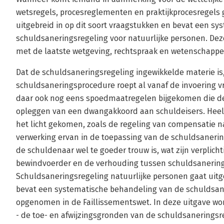
wetsregels, procesreglementen en praktijkprocesregels g
uitgebreid in op dit soort vraagstukken en bevat een s
schuldsaneringsregeling voor natuurlijke personen. Deze
met de laatste wetgeving, rechtspraak en wetenschappel
Dat de schuldsaneringsregeling ingewikkelde materie is,
schuldsaneringsprocedure roept al vanaf de invoering vr
daar ook nog eens spoedmaatregelen bijgekomen die de r
opleggen van een dwangakkoord aan schuldeisers. Heel 
het licht gekomen, zoals de regeling van compensatie n
verwerking ervan in de toepassing van de schuldsanering
de schuldenaar wel te goeder trouw is, wat zijn verplicht
bewindvoerder en de verhouding tussen schuldsanering en
Schuldsaneringsregeling natuurlijke personen gaat uitg
bevat een systematische behandeling van de schuldsane
opgenomen in de Faillissementswet. In deze uitgave wo
- de toe- en afwijzingsgronden van de schuldsaneringsr