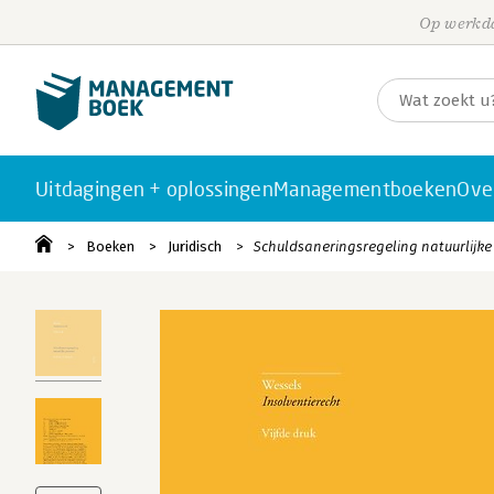
Op werkda
Uitdagingen + oplossingen
Managementboeken
Ove
Boeken
Juridisch
Schuldsaneringsregeling natuurlijk