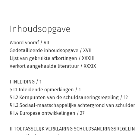
Inhoudsopgave
Woord vooraf / VII
Gedetailleerde inhoudsopgave / XVII
Lijst van gebruikte afkortingen / XXXIII
Verkort aangehaalde literatuur / XXXIX
I INLEIDING / 1
§ I.1 Inleidende opmerkingen / 1
§ I.2 Kernpunten van de schuldsaneringsregeling / 12
§ I.3 Sociaal-maatschappelijke achtergrond van schulden
§ I.4 Europese ontwikkelingen / 27
II TOEPASSELIJK VERKLARING SCHULDSANERINGSREGELING