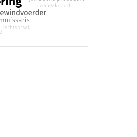
ring
dwangakkoord
ewindvoerder
ommissaris
rechtspraak
d