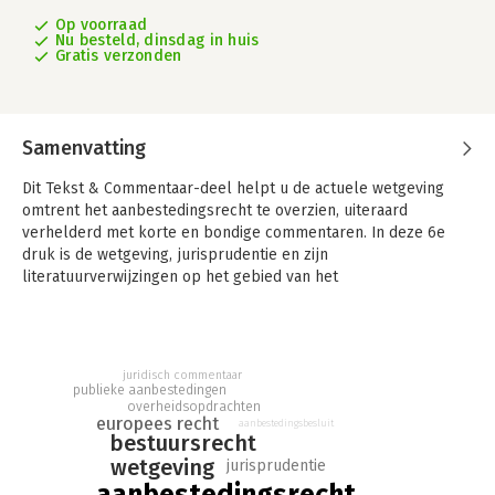
Op voorraad
Nu besteld, dinsdag in huis
Gratis verzonden
Samenvatting
Dit Tekst & Commentaar-deel helpt u de actuele wetgeving
omtrent het aanbestedingsrecht te overzien, uiteraard
verhelderd met korte en bondige commentaren. In deze 6e
druk is de wetgeving, jurisprudentie en zijn
literatuurverwijzingen op het gebied van het
aanbestedingsrecht bijgewerkt naar de laatste stand van
zaken.
Tekst & Commentaar Aanbestedingsrecht vormt dé kennisbron
juridisch commentaar
bij uitstek voor een korte en overzichtelijke uitleg van de
publieke aanbestedingen
geldende wettekst. Inclusief de belangrijkste rechtspraak en
overheidsopdrachten
europees recht
waar nodig aangevuld met literatuurverwijzingen. Onmisbaar
aanbestedingsbesluit
bestuursrecht
voor een eerste oriëntatie op een nieuwe zaak, een advies of
wetgeving
jurisprudentie
processtukken. Gebruikers waarderen de serie vanwege de
betrouwbaarheid en actualiteit.