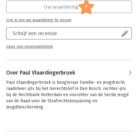
Jongbloed:
Personen- en familierecht - Algemeen
?
Uw waardering
Familierecht wetgeving en jurisprudentie
Serie:
Vlaardingerbroek - Hedendaags
Het personen- en familierecht is voortdurend aan
Personen en Familierecht
veranderingen onderhevig, zowel qua wetgeving als
Log in om uw waardering te geven
(Herdrukservice)
rechtspraak. Deze tiende druk is in tal van opzichten
bijgewerkt om recht te doen aan deze ontwikkelingen. Zo vindt
Schrijf een recensie
u vanzelfsprekend de laatste rechtspraak op het terrein van
het familie- en jeugdrecht, inclusief het procesrecht. Ook leest
Lees ons recensiebeleid
u over recente ontwikkelingen in onder meer het
scheidings(proces)recht, het afstammings- en gezagsrecht, het
(nieuwe) naamrecht en de (uitwerking van de) voorstellen van
de Staatscommissie Herijking ouderschap.
Over Paul Vlaardingerbroek
Paul Vlaardingerbroek is hoogleraar Familie- en Jeugdrecht, 
raadsheer-plv bij het Gerechtshof in Den Bosch, rechter-plv 
bij de Rechtbank Rotterdam en voorzitter van de Sectie Jeugd 
van de Raad voor de Strafrechtstoepassing en 
Jeugdbescherming.