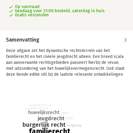
Op voorraad
Vandaag voor 21:00 besteld, zaterdag in huis
Gratis verzonden
Samenvatting
Deze uitgave zet het dynamische rechtsterrein van het
familierecht en het civiele jeugdrecht uiteen. Een breed scala
aan aanverwante rechtsgebieden passeert hierbij de revue,
met uitzondering van het huwelijksvermogensrecht. Ook staat
deze tiende editie stil bij de laatste relevante ontwikkelingen
op het gebied van beleid, wetgeving en jurisprudentie.
De tiende editie van Het hedendaagse personen- en
familierecht vormt een toegankelijke en eigentijdse inleiding
tot het omvangrijke en beweeglijke rechtsterrein van het
jeugdbescherming
personen- en familierecht. De lezer maakt kennis met de
jeugdbescherming
huwelijksrecht
voogdij
uiteenlopende rechtsgebieden die hierbij relevant zijn, met
jeugdrecht
voogdij
uitzondering van het huwelijksvermogensrecht.
burgerlijk recht
wetgeving
familierecht
De auteurs zijn erin geslaagd een actueel overzicht vorm te