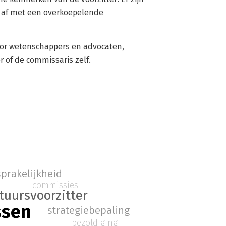
t af met een overkoepelende
oor wetenschappers en advocaten,
r of de commissaris zelf.
prakelijkheid
commissies
tuursvoorzitter
ssen
strategiebepaling
bezoldiging