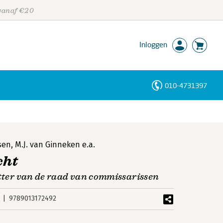
 vanaf €20
Inloggen
010-4731397
Personen
Trefwoorden
nsen
,
M.J. van Ginneken
e.a.
cht
itter van de raad van commissarissen
9789013172492