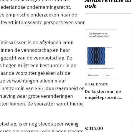
Anderen die di
ook
 Nederlandse ondernemingsrecht.
twee empirische onderzoeken naar de
levert interessante perspectieven voor
mmissarissen is de afgelopen jaren
e binnen de vennootschap en haar
 gezicht van de vennootschap. De
hoger. Krijgt een bestuurder in de
naar de voorzitter gekeken als de
eze verwachtingen alleen maar
P.H.M. Broere
p het terrein van ESG, duurzaamheid en
De kosten van de
enleving waar grote veranderingen
enquêteprocedure
en komen. De voorzitter wordt hierbij
schap, is er nog steeds zeer weinig
€ 115,00
porate Governance Code bieden slechts