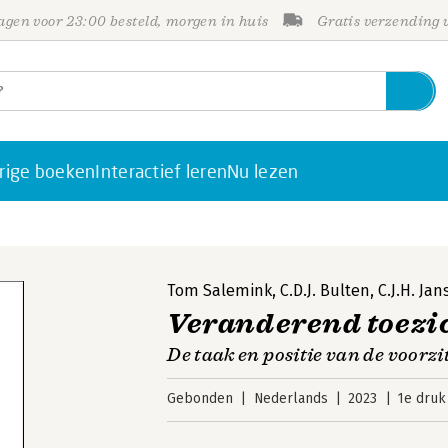
gen voor 23:00 besteld, morgen in huis
Gratis verzending
rige boeken
Interactief leren
Nu lezen
Tom Salemink
,
C.D.J. Bulten
,
C.J.H. Ja
Veranderend toezi
De taak en positie van de voorz
Gebonden
Nederlands
2023
1e druk