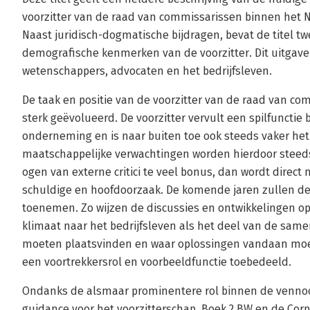
voorzitter van de raad van commissarissen binnen het
Naast juridisch-dogmatische bijdragen, bevat de titel 
demografische kenmerken van de voorzitter. Dit uitgave 
wetenschappers, advocaten en het bedrijfsleven.
De taak en positie van de voorzitter van de raad van co
sterk geëvolueerd. De voorzitter vervult een spilfuncti
onderneming en is naar buiten toe ook steeds vaker het
maatschappelijke verwachtingen worden hierdoor steeds 
ogen van externe critici te veel bonus, dan wordt direct 
schuldige en hoofdoorzaak. De komende jaren zullen d
toenemen. Zo wijzen de discussies en ontwikkelingen o
klimaat naar het bedrijfsleven als het deel van de sam
moeten plaatsvinden en waar oplossingen vandaan moet
een voortrekkersrol en voorbeeldfunctie toebedeeld.
Ondanks de alsmaar prominentere rol binnen de vennoot
guidance voor het voorzitterschap. Boek 2 BW en de Cor