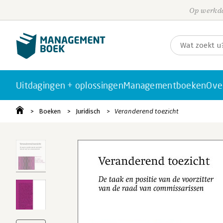
Op werkda
Uitdagingen + oplossingen
Managementboeken
Ove
Boeken
Juridisch
Veranderend toezicht