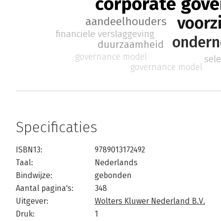
corporate gov
voorz
aandeelhouders
financiële verslaggeving
ondern
duurzaamheid
governance model
sel
governance model
Specificaties
ISBN13:
9789013172492
Taal:
Nederlands
Bindwijze:
gebonden
Aantal pagina's:
348
Uitgever:
Wolters Kluwer Nederland B.V.
Druk:
1