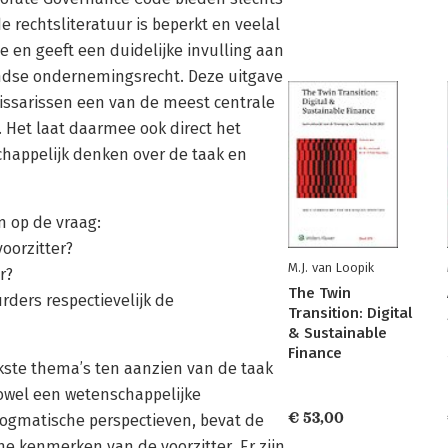
e rechtsliteratuur is beperkt en veelal
 en geeft een duidelijke invulling aan
andse ondernemingsrecht. Deze uitgave
issarissen een van de meest centrale
 Het laat daarmee ook direct het
chappelijk denken over de taak en
n op de vraag:
oorzitter?
M.J. van Loopik
r?
The Twin
rders respectievelijk de
Transition: Digital
& Sustainable
Finance
kste thema’s ten aanzien van de taak
zowel een wetenschappelijke
€ 53,00
-dogmatische perspectieven, bevat de
e kenmerken van de voorzitter. Er zijn