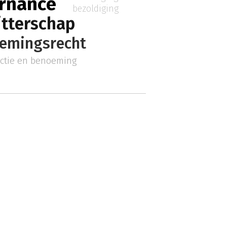
ernance
bezoldiging
itterschap
emingsrecht
ectie en benoeming