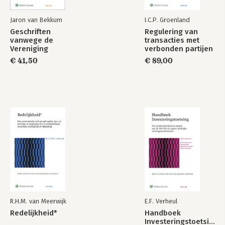
Jaron van Bekkum
I.C.P. Groenland
Geschriften
Regulering van
vanwege de
transacties met
Vereniging
verbonden partijen
Corporate Litigation
€ 41,50
€ 89,00
2023-2024
R.H.M. van Meerwijk
E.F. Verheul
Redelijkheid*
Handboek
Investeringstoetsing