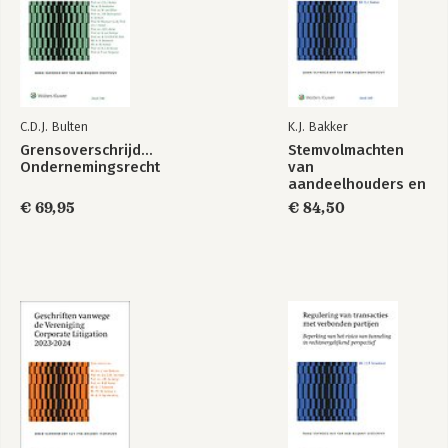
C.D.J. Bulten
K.J. Bakker
Grensoverschrijdend
Stemvolmachten
Ondernemingsrecht
van
aandeelhouders en
leden
€ 69,95
€ 84,50