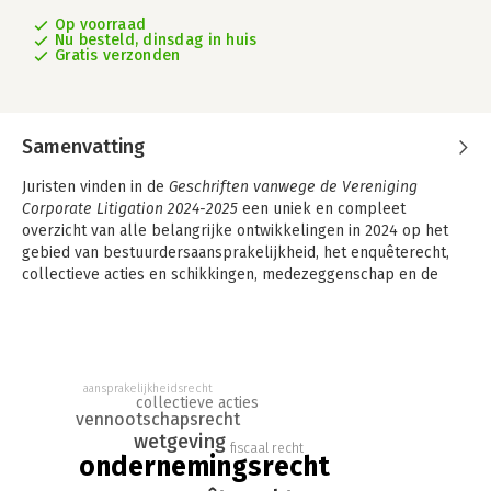
Op voorraad
Nu besteld, dinsdag in huis
Gratis verzonden
Samenvatting
Juristen vinden in de
Geschriften vanwege de Vereniging
Corporate Litigation 2024-2025
een uniek en compleet
overzicht van alle belangrijke ontwikkelingen in 2024 op het
gebied van bestuurdersaansprakelijkheid, het enquêterecht,
collectieve acties en schikkingen, medezeggenschap en de
uitkoop en geschillenregeling. Daarnaast worden niet te
missen trending topics op het vlak van corporate litigation
belicht en vanuit verschillende invalshoeken besproken.
In de
Geschriften vanwege de Vereniging Corporate Litigation
aansprakelijkheidsrecht
2024-2025
wordt de actualiteit binnen het ondernemingsrecht
collectieve acties
vennootschapsrecht
en de daarbij behorende procespraktijk (corporate litigation)
wetgeving
in de meest ruime zin op de voet gevolgd. De jaarbundel
fiscaal recht
ondernemingsrecht
weerspiegelt hot issues, nieuwe trends en bezonken
opvattingen. Vast onderdeel van de Geschriften vormen de