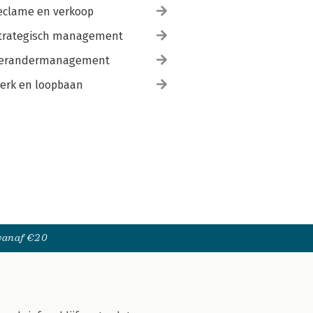
eclame en verkoop
trategisch management
erandermanagement
erk en loopbaan
 vanaf €20