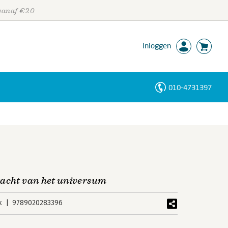
 vanaf €20
Inloggen
010-4731397
Personen
Trefwoorden
racht van het universum
k
9789020283396