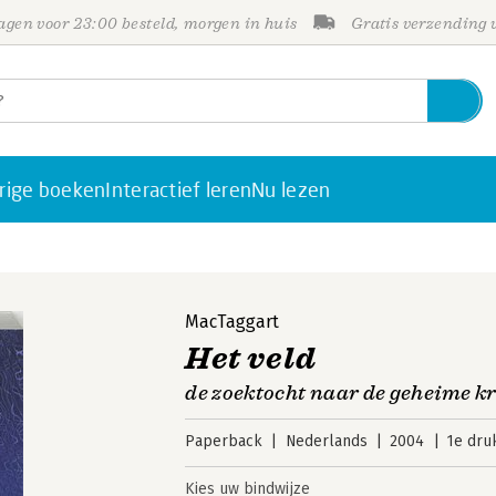
gen voor 23:00 besteld, morgen in huis
Gratis verzending
rige boeken
Interactief leren
Nu lezen
MacTaggart
Het veld
de zoektocht naar de geheime k
Paperback
Nederlands
2004
1e dru
Kies uw bindwijze