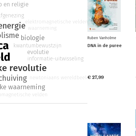
 en religie
lfgenezing
elektromagnetische velden
energie
waarneming
olisme
biologie
Ruben Vanholme
ca
kwantumbewustzijn
DNA in de puree
evolutie
ld
informatie-uitwisseling
e revolutie
chuiving
newtoniaans wereldbeeld
€ 27,99
ijke waarneming
omagnetische velden