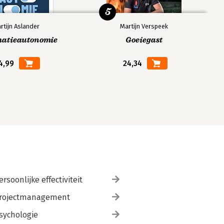
5
rtijn Aslander
Martijn Verspeek
matieautonomie
Goeiegast
4,99
24,34
ersoonlijke effectiviteit
rojectmanagement
sychologie