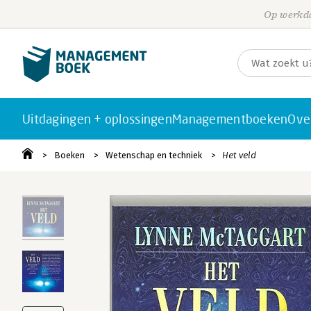
Op werkda
Uitdagingen + oplossingen
Managementboeken
Ove
Boeken
Wetenschap en techniek
Het veld