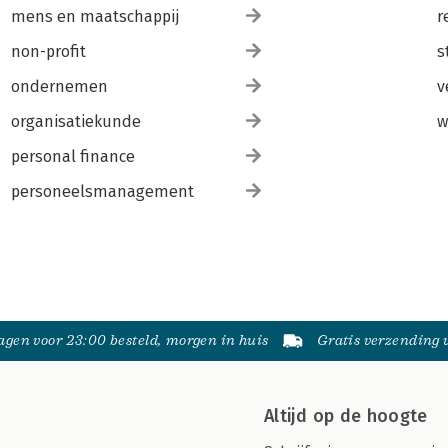
mens en maatschappij
r
non-profit
s
ondernemen
v
organisatiekunde
w
personal finance
personeelsmanagement
gen voor 23:00 besteld, morgen in huis
Gratis verzending
Altijd op de hoogte