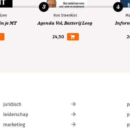
3
4
izen
Ron Steenkist
Ma
in je MT
Agenda Vol, Batterij Leeg
Infor
24,50
2
juridisch
p
leiderschap
p
marketing
p