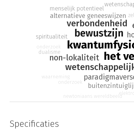
wetenschap
menselijk potentieel
ze
alternatieve geneeswijzen
verbondenheid
bewustzijn
h
spiritualiteit
kwantumfysi
onderzoek
dualisme
het ve
non-lokaliteit
wetenschappelijk
paradigmavers
waarneming
onderzoek
buitenzintuigl
elektr
newtoniaans wereldbeeld
Specificaties