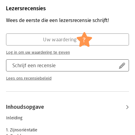
Beveiliging:
watermerk
Bestandsformaat:
epub
Lezersrecensies
Aantal pagina's:
83
Uitgever:
Kosmos Uitgevers
Wees de eerste die een lezersrecensie schrijft!
Verschijningsdatum:
6-12-2013
Hoofdrubriek:
Psychologie
?
Uw waardering
Log in om uw waardering te geven
Schrijf een recensie
Lees ons recensiebeleid
Inhoudsopgave
Inleiding
1. Zijnsoriëntatie