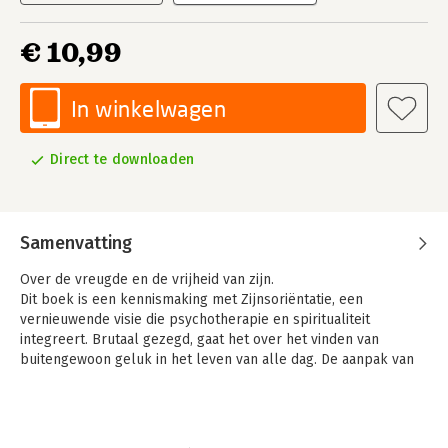
€ 10,99
In winkelwagen
Direct te downloaden
Samenvatting
Over de vreugde en de vrijheid van zijn.
Dit boek is een kennismaking met Zijnsoriëntatie, een
vernieuwende visie die psychotherapie en spiritualiteit
integreert. Brutaal gezegd, gaat het over het vinden van
buitengewoon geluk in het leven van alle dag. De aanpak van
Zijnsoriëntatie is hierbij nogal tegendraads. Door het sleutelen
aan uzelf los te laten, ontdekt u de alledaagse vreugde en
vrijheid van zijn, en wordt duidelijk wat u werkelijk wilt. Met dit
boek zet u de eerste stap op deze weg.