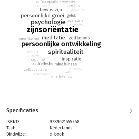
levensvisie
zelfacceptatie
coaching
lichaamswerk
bewustzijn
vergeving
persoonlijke groei
geluk
psychologie
levensvisie
vergeving
zijnsoriëntatie
meditatie
zelfkennis
innerlijke rust
persoonlijke ontwikkeling
spiritualiteit
zelfhulp
zingeving
inspiratie
coaching
zelfreflectie
mindfulness
zingeving
zelfacceptatie
zelfhulp
lichaamswerk
innerlijke rust
Specificaties
ISBN13:
9789021555768
Taal:
Nederlands
Bindwijze:
e-book