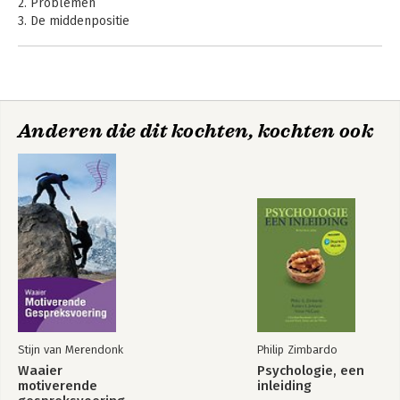
2. Problemen
3. De middenpositie
4. Wakker worden
5. Waarnemen zonder oordeel
6. Herinneren
7. Huis van Zijn
8. Huis van de ouders
Anderen die dit kochten, kochten ook
9. Verlies erkennen
10. Vergeving
11. Lichaamswerk
12. Respect
13. Rusten in Zijn
14. Koning en dienaar
15. Geïnspireerd leven en werken
Literatuur
Stijn van Merendonk
Philip Zimbardo
Waaier
Psychologie, een
motiverende
inleiding