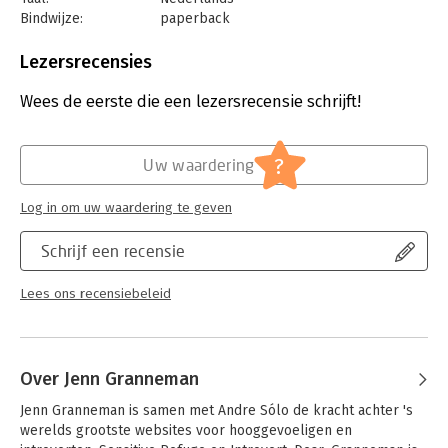
Bindwijze:
paperback
Aantal pagina's:
256
Uitgever:
Kosmos Uitgevers
Lezersrecensies
Druk:
1
Verschijningsdatum:
12-4-2023
Wees de eerste die een lezersrecensie schrijft!
Hoofdrubriek:
Psychologie
?
Uw waardering
Log in om uw waardering te geven
Schrijf een recensie
Lees ons recensiebeleid
Over Jenn Granneman
Jenn Granneman is samen met Andre Sólo de kracht achter 's 
werelds grootste websites voor hooggevoeligen en 