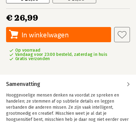
€ 26,99
In winkelwagen
Op voorraad
Vandaag voor 23:00 besteld, zaterdag in huis
Gratis verzonden
Samenvatting
Hooggevoelige mensen denken na voordat ze spreken en
handelen; ze stemmen af op subtiele details en leggen
verbanden die anderen missen. Ze zijn vaak intelligent,
grootmoedig en creatief. Misschien weet je al dat je
hoogsensitief bent, misschien heb je daar nog niet eerder over
nagedacht maar heb je altijd geweten dat je anders denkt en
reageert op situaties, en misschien heb je hoogsensitieve