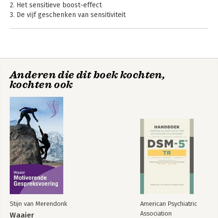
2. Het sensitieve boost-effect
3. De vijf geschenken van sensitiviteit
4. Te veel, te hard, te snel
5. De pijn van empathie
6. Moedige liefde
7. Een sensitieve generatie opvoeden
8. Meer dan een salarisstrook
Anderen die dit boek kochten,
9. De sensitieve revolutie
kochten ook
Dankbetuigingen
Spiekbrief voor sensitiviteit
Leessuggesties en bronnen
Noten
Over de auteurs
Stijn van Merendonk
American Psychiatric
Association
Waaier