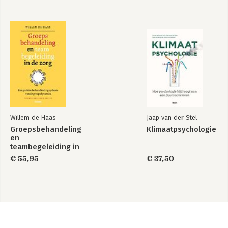
Willem de Haas
Jaap van der Stel
Groepsbehandeling
Klimaatpsychologie
en
teambegeleiding in
de zorg
€ 55,95
€ 37,50