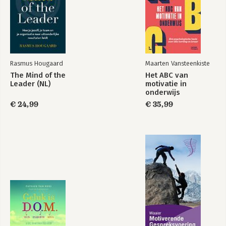
Waardering 211
Extraversie 217
Zelfvertrouwen 223
Sociale verbinding 229
Relaties 237
Liefdesrelatie 243
Rasmus Hougaard
Maarten Vansteenkiste
The Mind of the
Het ABC van
HOOFDSTUK 3 Gelukstips in de praktijk brengen 249
Leader (NL)
motivatie in
onderwijs
Dank 259
€ 24,99
€ 35,99
Bronnen 261