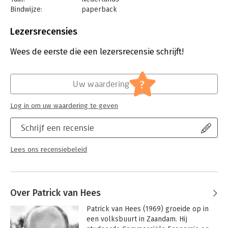
mooie invulling aan het leven te geven.’ - Rudi Westendorp,
Bindwijze:
paperback
auteur van Oud worden zonder het te zijn
Aantal pagina's:
272
‘De Nederlandse Paulo Coelho is opgestaan.’ - De Telegraaf
Uitgever:
De Boekerij
Lezersrecensies
‘De geluksprofessor is een spannend, romantisch en
Druk:
1
inspirerend boek, dat je gelezen moet hebben.’ - Barry Atsma,
Verschijningsdatum:
16-3-2020
Wees de eerste die een lezersrecensie schrijft!
acteur
Hoofdrubriek:
Psychologie
?
Uw waardering
Log in om uw waardering te geven
Schrijf een recensie
Lees ons recensiebeleid
Over Patrick van Hees
Patrick van Hees (1969) groeide op in 
een volksbuurt in Zaandam. Hij 