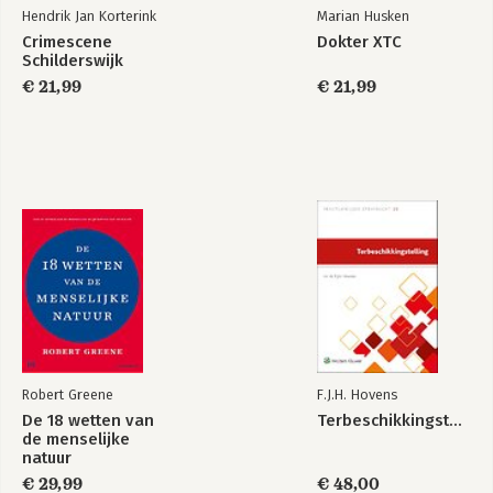
Deel vijf - De nieuwe verlichting
Hendrik Jan Korterink
Marian Husken
Crimescene
Dokter XTC
27. Ridders in de spirituele woestijn
Schilderswijk
28. Magisch en moeiteloos leven
€ 21,99
€ 21,99
29. Het gouden plaatje zien
30. Een paar dagen op aarde
Bronnen en aanbevolen literatuur
Dankjewel
Robert Greene
F.J.H. Hovens
De 18 wetten van
Terbeschikkingstelling
de menselijke
natuur
€ 29,99
€ 48,00