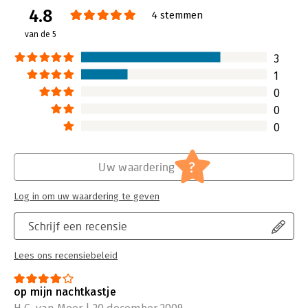
4.8
Verschijningsdatum:
12-6-2010
4 stemmen
van de 5
Hoofdrubriek:
Persoonlijke effectiviteit
3
1
0
0
0
?
Uw waardering
Log in om uw waardering te geven
Schrijf een recensie
Lees ons recensiebeleid
op mijn nachtkastje