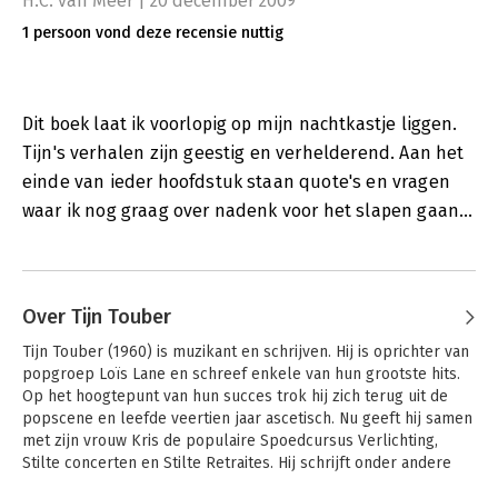
H.C. van Meer | 20 december 2009
1 persoon vond deze recensie nuttig
Dit boek laat ik voorlopig op mijn nachtkastje liggen.
Tijn's verhalen zijn geestig en verhelderend. Aan het
einde van ieder hoofdstuk staan quote's en vragen
waar ik nog graag over nadenk voor het slapen gaan...
Over Tijn Touber
Tijn Touber (1960) is muzikant en schrijven. Hij is oprichter van 
popgroep Loïs Lane en schreef enkele van hun grootste hits. 
Op het hoogtepunt van hun succes trok hij zich terug uit de 
popscene en leefde veertien jaar ascetisch. Nu geeft hij samen 
met zijn vrouw Kris de populaire Spoedcursus Verlichting, 
Stilte concerten en Stilte Retraites. Hij schrijft onder andere 
voor Happinez.