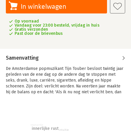
In winkelwagen
Op voorraad
Vandaag voor 23:00 besteld, vrijdag in huis
Gratis verzonden
Past door de brievenbus
Samenvatting
De Amsterdamse popmuzikant Tijn Touber besloot twintig jaar
geleden van de ene dag op de andere dag te stoppen met
seks, drank, luxe, carrière, sigaretten, afleiding en hippe
schoenen. Zijn doel: verlicht worden. Na veertien jaar maakte
hij de balans op en dacht: 'Als ik nu nog niet verlicht ben, dan
word ik het nooit meer.' Hij keerde terug op aarde en ging
weer vrijen, dansen, lachen, zingen, feesten en... verlicht zijn.
In dit boek neemt hij u mee op de spannendste reis die u ooit
zult maken: de weg terug naar uw eigen licht. Onderweg maakt
u kennis met de mensen die Tijn door de jaren heen
resonantie
innerlijke rust
intuïtie