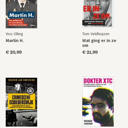
12. Oude programma's wissen
13. God praat tegen iedereen
Deel drie - Terug op aarde
14. Thuiskomen in de wereld
Vico Olling
Tom Veldhuijzen
15. De helpers high
Martin H.
Wat ging er in ze
16. Het leven als een feestje
om
17. Je hart weet meer dan je hoofd
€ 20,99
€ 21,99
18. De helende reis
Deel vier - Dragers van het licht
19. De nieuwe mens
20. De gelukkigste man op aarde
21. De kracht van vriendelijk
22. Gangsterrap en wereldvrede
23. Het begin van nu
24. Vampier van de verlichting
25. Voorbij de waarheid
26. Het alfabet en de godin