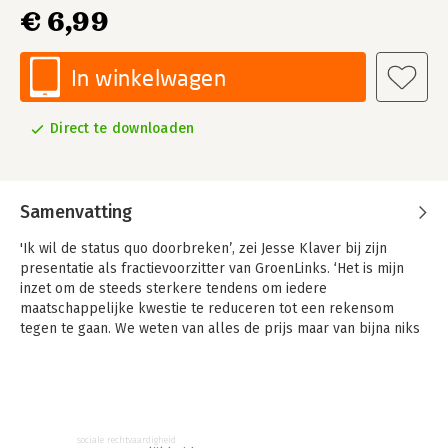
€ 6,99
In winkelwagen
Direct te downloaden
Samenvatting
'Ik wil de status quo doorbreken’, zei Jesse Klaver bij zijn
presentatie als fractievoorzitter van GroenLinks. ‘Het is mijn
inzet om de steeds sterkere tendens om iedere
maatschappelijke kwestie te reduceren tot een rekensom
tegen te gaan. We weten van alles de prijs maar van bijna niks
de waarde.’
Jesse Klaver maakte een stormachtige entree in de
Nederlandse politiek. Hij was het die het debat over de
ongelijke vermogensverdeling in Nederland aanzwengelde
door de Franse econoom Thomas Piketty naar de Kamer te
sociale rechtvaardigheid