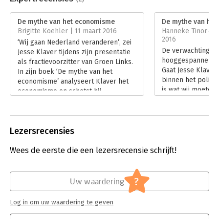
Aantal pagina's:
116
Uitgever:
De Bezige Bij
De mythe van het economisme
De mythe van he
Verschijningsdatum:
11-9-2015
Brigitte Koehler | 11 maart 2016
Hanneke Tinor-Cent
2016
‘Wij gaan Nederland veranderen’, zei
Hoofdrubriek:
Literatuur en romans
De verwachtingen 
Jesse Klaver tijdens zijn presentatie
hooggespannen, de
als fractievoorzitter van Groen Links.
Gaat Jesse Klave
In zijn boek ‘De mythe van het
binnen het politi
economisme’ analyseert Klaver het
is wat wij moeten 
economisme en schetst hij
wel zeker van kun
alternatieven.
man een duidelij
Lees verder
visie heeft. Die de
zijn boek ‘De myt
Lezersrecensies
economisme’.
Lees verder
Wees de eerste die een lezersrecensie schrijft!
?
Uw waardering
Log in om uw waardering te geven