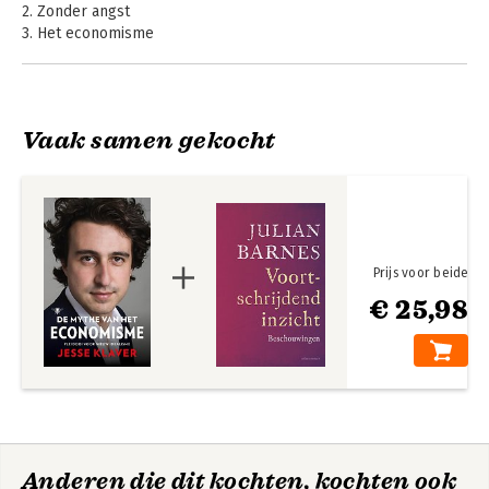
2. Zonder angst
3. Het economisme
4. De mythe van het economisme
5. Tien gamechangers
De mythe van het
economisme
Epiloog
Vaak samen gekocht
Dankwoord
Bekijk alle boeken
Prijs voor beide
€ 25,98
Anderen die dit kochten, kochten ook