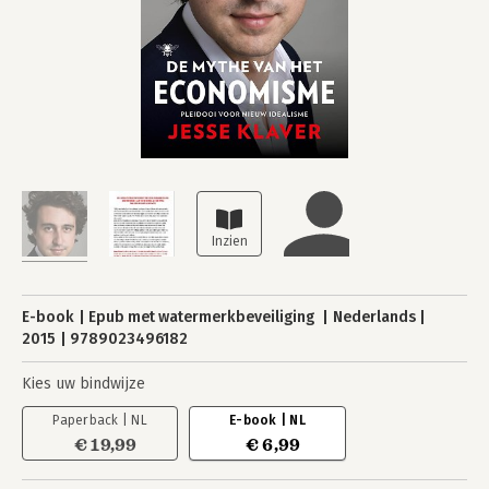
E-book
Epub met watermerkbeveiliging
Nederlands
2015
9789023496182
Kies uw bindwijze
Paperback | NL
E-book | NL
€ 19,99
€ 6,99