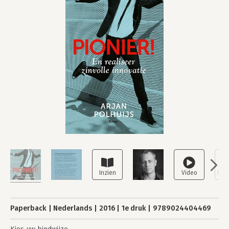
Paperback
Nederlands
2016
1e druk
9789024404469