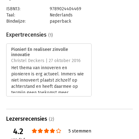
ISBN13:
9789024404469
Taal:
Nederlands
Bindwijze:
paperback
Aantal pagina's:
192
Uitgever:
Boom
Expertrecensies
(1)
Druk:
1
Verschijningsdatum:
30-9-2016
Pionier! En realiseer zinvolle
innovatie
Hoofdrubriek:
Strategisch management
Christel Deckers | 27 oktober 2016
Het thema van innoveren en
pionieren is erg actueel. Immers wie
niet innoveert plaatst zichzelf op
achterstand en heeft daarmee op
termijn geen toekomst meer.
Lees verder
Lezersrecensies
(2)
4.2
5 stemmen