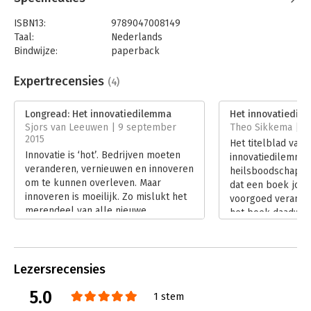
ISBN13:
9789047008149
Taal:
Nederlands
Bindwijze:
paperback
Aantal pagina's:
320
Uitgever:
Business Contact
Expertrecensies
(4)
Druk:
1
Verschijningsdatum:
19-7-2017
Longread: Het innovatiedilemma
Het innovatiedil
Sjors van Leeuwen | 9 september
Theo Sikkema | 1 j
Hoofdrubriek:
Strategisch management
2015
Het titelblad van 
Innovatie is ‘hot’. Bedrijven moeten
innovatiedilemma’ 
veranderen, vernieuwen en innoveren
heilsboodschap ui
om te kunnen overleven. Maar
dat een boek jouw
innoveren is moeilijk. Zo mislukt het
voorgoed verander
merendeel van alle nieuwe
het boek daadwerk
producten en diensten.
met zich mee bren
Lees verder
uitwijzen. Een aan
over innovatie en 
Lezersrecensies
mijn leven lang 
bevat het boek ze
5.0
1 stem
Lees verder