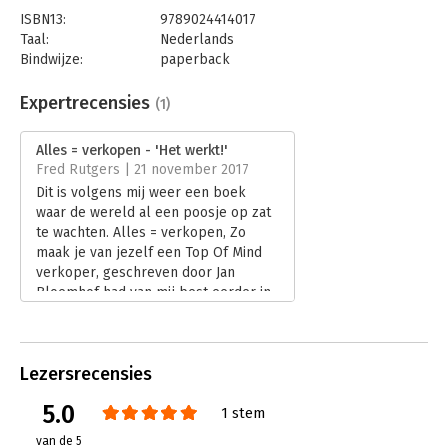
ISBN13:
9789024414017
Taal:
Nederlands
Bindwijze:
paperback
Aantal pagina's:
192
Uitgever:
Boom
Expertrecensies
(1)
Druk:
1
Verschijningsdatum:
9-10-2017
Alles = verkopen - 'Het werkt!'
Fred Rutgers | 21 november 2017
Hoofdrubriek:
Reclame en verkoop
Dit is volgens mij weer een boek
waar de wereld al een poosje op zat
te wachten. Alles = verkopen, Zo
maak je van jezelf een Top Of Mind
verkoper, geschreven door Jan
Bloemhof had van mij best eerder in
mijn handen mogen komen.
Lees verder
Lezersrecensies
5.0
1 stem
van de 5