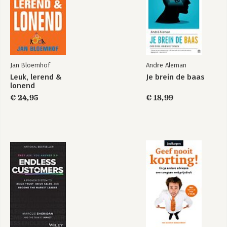
16. De weg naar het centrum
17. Het centrum is the place to be
18. Zo blijf je in het centrum
19. Hallo, hier ben ik!
20. In anderhalve minuut leg je de basis voor een goed contact
21. Een TOM-verkoper blijft vragen, vragen en VRAGEN
22. Betrouwbaarheid boven alles
Jan Bloemhof
Andre Aleman
23. HEt afketsen van een deal ligt nooit aan de prijs
Leuk, lerend &
Je brein de baas
24. Is passie de aanleiding of regeert de angst?
lonend
25. Ankeren. Je krijgt het voor elkaar. Je bent goed!
€ 24,95
€ 18,99
26. Zie zelf eerst het eindresultaat: resultaten komen voort uit
jouw verwachtingen
27. Doet-ie het of doet-ie het niet? De kunst van het
kwalificeren
28. Jouw WIL is wet
29. Pavlov - hoe je angst overwint en sterker in je schoenen
staat
30. De sleutel ligt in je aanpassingsvermogen
31. Niemand kan jou kwetsen zonder dat je daar zelf
toestemming voor hebt gegeven
32. De beste films draaien in jouw interne bioscoop
33. Til jezelf uit boven de rest
34. De stations naar een geslaagde verkoop