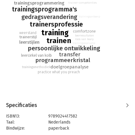
trainingsprogrammering
trainer-competenties
managementtrainers, opleidingsfunctionarissen, HRM-
trainingsprogramma's
managers en mensen die een training of workshop gaan geven
op het gebied van communicatie, management, persoonlijke
gedragsverandering
trainingsontwerp
effectiviteit of teamontwikkeling.
trainersprofessie
training
comfortzone
weerstand
leerresultaten
trainerstijl
trainen
roos van leary
leerstijlen
trainingsevaluatie
persoonlijke ontwikkeling
transfer
leercirkel van kolb
programmeerkristal
doelgroepanalyse
trainingsmethodiek
practice what you preach
Specificaties
ISBN13:
9789024417582
Taal:
Nederlands
Bindwijze:
paperback
Aantal pagina's:
396