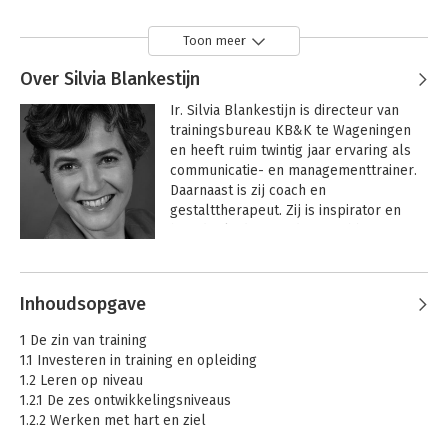
Toon meer
Over Silvia Blankestijn
Ir. Silvia Blankestijn is directeur van 
trainingsbureau KB&K te Wageningen 
en heeft ruim twintig jaar ervaring als 
communicatie- en managementtrainer. 
Daarnaast is zij coach en 
gestalttherapeut. Zij is inspirator en 
hoofdopleider van de post-hbo-
registeropleiding 'Trainen met hart en 
Andere boeken door Silvia
ziel'. Bezoek ook de website van Silvia 
Blankestijn
Blankestijn: www.trainersopleiding.nl of 
Inhoudsopgave
www.coachingsopleiding.nl.
1 De zin van training
1.1 Investeren in training en opleiding
1.2 Leren op niveau
1.2.1 De zes ontwikkelingsniveaus
1.2.2 Werken met hart en ziel
1.2.3 Drie niveaus van leren en ontwikkelen