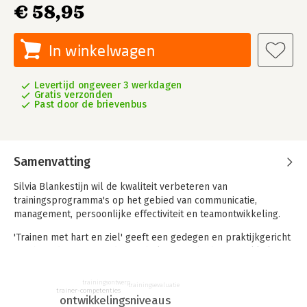
€ 58,95
In winkelwagen
Levertijd ongeveer 3 werkdagen
Gratis verzonden
Past door de brievenbus
Samenvatting
Silvia Blankestijn wil de kwaliteit verbeteren van
trainingsprogramma's op het gebied van communicatie,
management, persoonlijke effectiviteit en teamontwikkeling.
'Trainen met hart en ziel' geeft een gedegen en praktijkgericht
inzicht in de aspecten die van belang zijn bij het ontwikkelen
van effectieve trainingsprogramma's. De auteur illustreert de
verschillende thema's met herkenbare praktijkvoorbeelden.
trainingsontwerp
trainingsevaluatie
trainer-competenties
ontwikkelingsniveaus
Dit boek is bedoeld voor communicatie- en