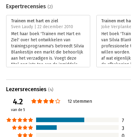
Uitgever:
Boom
Expertrecensies
(2)
Druk:
1
Verschijningsdatum:
3-6-2008
Trainen met hart en ziel
Trainen met hart e
Sven Laudy | 22 december 2010
Joke Verplanke | 
Hoofdrubriek:
Coaching en trainen
Met haar boek 'Trainen met Hart en
Het boek 'Trainen 
Serie:
PM reeks
Ziel' over het ontwikkelen van
van Silvia Blankes
trainingsprogramma's betreedt Silvia
professionele train
Blankestijn een markt die behoorlijk
willen worden. Al
aan het verzadigen is. Voegt deze
af wat eigenlijk ee
titel nog iets toe aan de inmiddels
de afbakening is 
omvangrijke hoeveelheid literatuur
workshop. Een def
op dit gebied?
training ben ik ni
Lees verder
tegengekomen. Va
Lezersrecensies
op oefenen in ee
(4)
vaardigheid. Wikipe
4.2
12 stemmen
bepaalde onderw
door het actief d
van de 5
participanten. Er 
doe-element in.
7
Lees verder
3
0