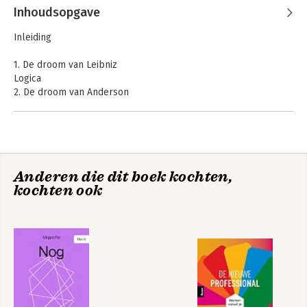
Inhoudsopgave
Inleiding
1. De droom van Leibniz
Logica
2. De droom van Anderson
Epistemologie
3. Oude steegjes en kaarsrechte straten
Taalfilosofie
4. Ziel, brein en bewustzijn
Cognitiefilosofie
Anderen die dit boek kochten,
5. Een gedachte te veel
kochten ook
Ethiek
6. Macht en machines
Politieke filosofie
Tot slot
Dankwoord
Noten
Literatuur