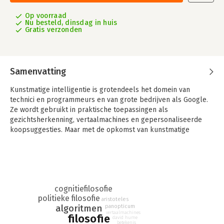
Op voorraad
Nu besteld, dinsdag in huis
Gratis verzonden
Samenvatting
Kunstmatige intelligentie is grotendeels het domein van
technici en programmeurs en van grote bedrijven als Google.
Ze wordt gebruikt in praktische toepassingen als
gezichtsherkenning, vertaalmachines en gepersonaliseerde
koopsuggesties. Maar met de opkomst van kunstmatige
intelligentie rijzen er ook fundamentele vragen. Kan een
machine zonder een menselijke geest wel echt denken? En
zijn mens en maatschappij beter af met kunstmatige
intelligentie?
In Van Aristoteles tot algoritme behandelt Guido van der Knaap
cognitiefilosofie
de mogelijkheden en onmogelijkheden van kunstmatige
politieke filosofie
aristoteles
intelligentie tegen de achtergrond van de filosofische traditie.
panopticum
algoritmen
vertaalmachines
filosofie
Hij bespreekt hoe oorzaak-gevolgrelaties en het
david hume
betekenis