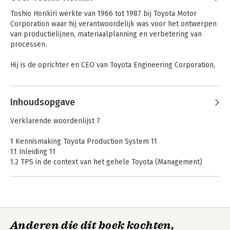
Toshio Horikiri werkte van 1966 tot 1987 bij Toyota Motor 
Kennismaken met
Lean Management
Corporation waar hij verantwoordelijk was voor het ontwerpen 
Lean
Systeem
van productielijnen, materiaalplanning en verbetering van 
processen. 

De
informatiearchitectuur
Hij is de oprichter en CEO van Toyota Engineering Corporation, 
Bekijk alle boeken
als scharnier
Toyota Management Institute en voorzitter van het TMS&TPS 
Certificaat Instituut. Hij ontwikkelde Total-Toyota Production 
Andere boeken door Toshio
System en Toyota Way Management System om bedrijven te 
Inhoudsopgave
Horikiri
helpen om in een korte tijd een sterke verbetercultuur te 
Lean Management
creëren, net zoals Toyota heeft.
Bekijk alle boeken
Verklarende woordenlijst 7
Systeem
1 Kennismaking Toyota Production System 11
1.1 Inleiding 11
1.2 TPS in de context van het gehele Toyota (Management)
Bekijk alle boeken
Systeem 12
1.3 Ontstaan en ontwikkeling van TPS 13
1.4 Totaal-TPS 16
1.5 Visie achter TPS 22
1.6 De samenhang tussen TMS en TPS 23
Anderen die dit boek kochten,