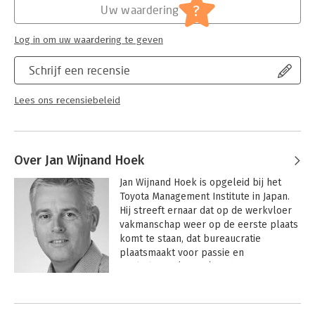
Dit boek is voor techniek- en bouwkundestudenten, maar ook
?
Uw waardering
voor professionals, een introductie van Lean op de
(toekomstige) werkplek. Op de site bij het boek kunnen
Log in om uw waardering te geven
studenten oefenen met meerkeuzevragen, een
begrippentrainer en open vragen. Ook zijn hier verdiepende
Schrijf een recensie
video’s te bekijken.
Lees ons recensiebeleid
Over Jan Wijnand Hoek
Jan Wijnand Hoek is opgeleid bij het 
Toyota Management Institute in Japan. 
Hij streeft ernaar dat op de werkvloer 
vakmanschap weer op de eerste plaats 
komt te staan, dat bureaucratie 
plaatsmaakt voor passie en 
werkplezier (Yarigai), zodat teams 
succesvoller kunnen zijn en in 
Andere boeken door Jan Wijnand
samenwerking doelen nastreven. 
Hoek
Leiders en management krijgen zo weer 