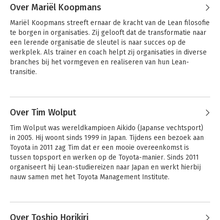
de ruimte om de organisatie te 
Over Mariël Koopmans
ontwikkelen, in plaats van brandjes te 
Mariël Koopmans streeft ernaar de kracht van de Lean filosofie 
blussen. 
te borgen in organisaties. Zij gelooft dat de transformatie naar 
een lerende organisatie de sleutel is naar succes op de 
werkplek. Als trainer en coach helpt zij organisaties in diverse 
branches bij het vormgeven en realiseren van hun Lean-
transitie. 
Andere boeken door Mariël
Koopmans
Over Tim Wolput
Kennismaken met
Lean Management
Tim Wolput was wereldkampioen Aikido (Japanse vechtsport) 
Lean
Systeem
in 2005. Hij woont sinds 1999 in Japan. Tijdens een bezoek aan 
Toyota in 2011 zag Tim dat er een mooie overeenkomst is 
tussen topsport en werken op de Toyota-manier. Sinds 2011 
organiseert hij Lean-studiereizen naar Japan en werkt hierbij 
nauw samen met het Toyota Management Institute.
Andere boeken door Tim Wolput
Over Toshio Horikiri