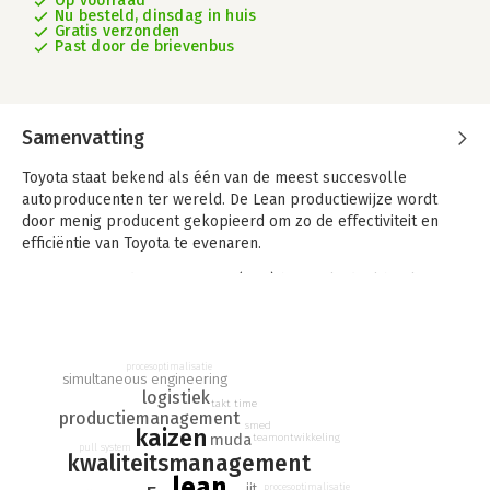
Op voorraad
Nu besteld, dinsdag in huis
Gratis verzonden
Past door de brievenbus
Samenvatting
Toyota staat bekend als één van de meest succesvolle
autoproducenten ter wereld. De Lean productiewijze wordt
door menig producent gekopieerd om zo de effectiviteit en
efficiëntie van Toyota te evenaren.
Het Toyota Productie Systeem (TPS) heeft als doel het leveren
van de juiste klantwaarde in de juiste hoeveelheid op het juiste
moment. Toyota doet dit door voortdurend verbeteringen en
innovaties in de dagelijkse productie door te voeren. TPS staat
in Nederland vooral bekend als Lean. Het boek ‘Lean
procesoptimalisatie
simultaneous engineering
Production System’ is een originele vertaling van het officiële
logistiek
takt time
opleidingsboek gebruikt door de Toyota Engineering
productiemanagement
smed
kaizen
Corporation Japan.
muda
teamontwikkeling
pull system
kwaliteitsmanagement
Het boek gaat in op het inrichten van Quality Circles.
lean
jit
procesoptimalisatie