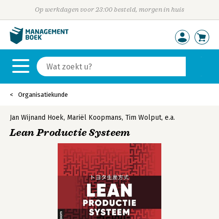
Op werkdagen voor 23:00 besteld, morgen in huis
Organisatiekunde
Jan Wijnand Hoek
,
Mariël Koopmans
,
Tim Wolput
,
e.a.
Lean Productie Systeem