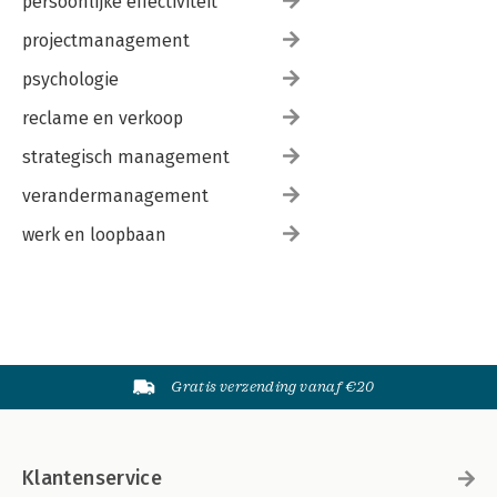
persoonlijke effectiviteit
projectmanagement
psychologie
reclame en verkoop
strategisch management
verandermanagement
werk en loopbaan
Gratis verzending vanaf €20
Klantenservice