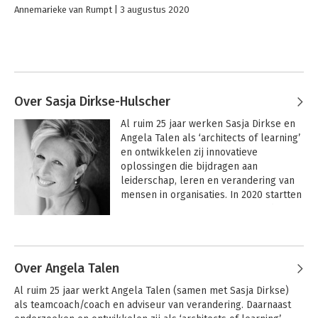
Annemarieke van Rumpt
3 augustus 2020
Over Sasja Dirkse-Hulscher
Al ruim 25 jaar werken Sasja Dirkse en 
Angela Talen als ‘architects of learning’ 
en ontwikkelen zij innovatieve 
oplossingen die bijdragen aan 
leiderschap, leren en verandering van 
mensen in organisaties. In 2020 startten 
zij met DE VERANDERK AMER na de 
overdracht van het bureau 2KNOWHOW, 
Andere boeken door Sasja Dirkse-
dat zij 20 jaar daarvoor oprichtten.

Hulscher
Met DE VERANDERKAMER combineren 
Over Angela Talen
zij de beste coachmethodieken met 
Al ruim 25 jaar werkt Angela Talen (samen met Sasja Dirkse) 
Virtual Reality. Hun missie? Het 
als teamcoach/coach en adviseur van verandering. Daarnaast 
verbeteren van de mentale gezondheid 