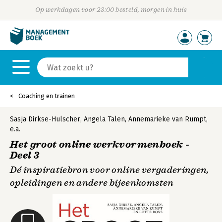
Op werkdagen voor 23:00 besteld, morgen in huis
Coaching en trainen
Sasja Dirkse-Hulscher
,
Angela Talen
,
Annemarieke van Rumpt
,
e.a.
Het groot online werkvormenboek -
Deel 3
Dé inspiratiebron voor online vergaderingen,
opleidingen en andere bijeenkomsten