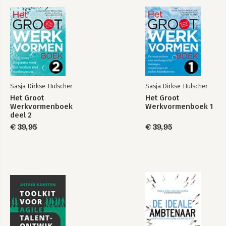
cluster Reflecteren & intervisie 107
Bekijk alle boeken
cluster Afronden & borgen 119
cluster Samenwerken 131
cluster Veerkracht stimuleren 143
cluster Teamspirit op afstand 157
4 Programma's 161
Literatuurlijst 167
Sasja Dirkse-Hulscher
Sasja Dirkse-Hulscher
Het Groot
Het Groot
Werkvormenboek
Werkvormenboek 1
deel 2
€ 39,95
€ 39,95