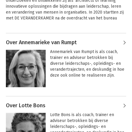
onderzoeken en ontwikkelen zij als ‘architects of learning’ 
en kansengelijkheid van jongeren en 
innovatieve oplossingen die bijdragen aan leiderschap, leren 
anderen die behoefte hebben aan 
en verandering van mensen in organisaties. In 2020 startten zij 
perspectief.
met DE VERANDERKAMER na de overdracht van het bureau 
2KNOWHOW, dat zij 20 jaar daarvoor oprichtten. 

Andere boeken door Angela Talen
De afgelopen jaren ontwikkelden zij een methodiek in VR 'De 
Toekomstkamer'. Hierin combineren zij de beste 
Over Annemarieke van Rumpt
coachmethodieken met Virtual Reality. Hun missie? Het 
Het Groot
Het Groot
Annemariek van Rumpt is als coach, 
Coachboek
Werkvormenboek 1
verbeteren van de mentale gezondheid en kansengelijkheid 
trainer en adviseur betrokken bij 
van jongeren en anderen die behoefte hebben aan 
diverse leiderschaps-, opleidings- en 
perspectief. Naar nu blijkt is de methodiek ook geschikt voor 
verandertrajecten, en deskundig in hoe 
mensen verder in hun loopbaan. Vanuit het principe dat 
deze ook online te realiseren zijn.
toekomst perspectief, motivatie en energie geeft en belangrijk 
is om mensen in beweging te brengen en houden. Omdat 
ontwikkeling een essentieel element is gedurende het hele 
Andere boeken door Annemarieke
leven.
van Rumpt
Over Lotte Bons
Het Groot
Het Groot
Lotte Bons is als coach, trainer en 
Coachboek
Werkvormenboek 1
adviseur betrokken bij diverse 
leiderschaps-, opleidings- en 