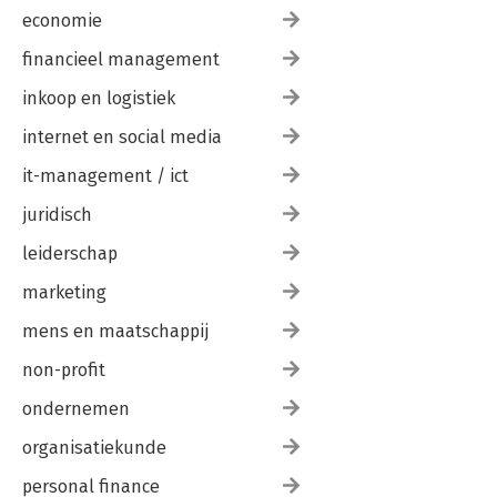
• Ives van Hoorne, CodeSandbox 171
economie
• Marco Aarnink, Print.com 175
• Laurens Groenendijk, Hiber 180
financieel management
• Bram de Zwart, 3d Hubs 184
• Jochanan Bax, Bax Music 188
inkoop en logistiek
• Tom Peeters, Crisp 193
• Pim de Witte, Medal.tv 198
internet en social media
• Niels Verwij, Dekbed-Discounter 203
it-management / ict
Tot slot 207
juridisch
leiderschap
marketing
mens en maatschappij
non-profit
ondernemen
organisatiekunde
personal finance