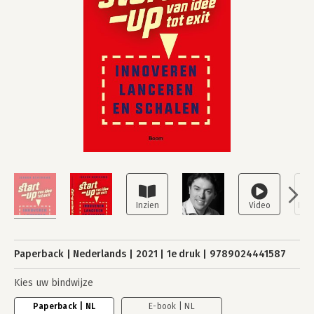
Paperback
Nederlands
2021
1e druk
9789024441587
Kies uw bindwijze
Paperback | NL
E-book | NL