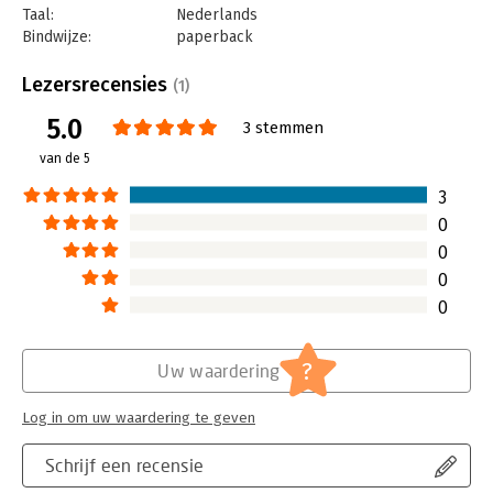
Taal:
Nederlands
Bindwijze:
paperback
Aantal pagina's:
208
Uitgever:
Boom
Lezersrecensies
(1)
Druk:
1
5.0
Verschijningsdatum:
2-4-2021
3 stemmen
van de 5
Hoofdrubriek:
Ondernemen
3
0
0
0
0
?
Uw waardering
Log in om uw waardering te geven
Schrijf een recensie