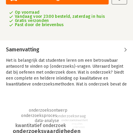
Op voorraad
Vandaag voor 23:00 besteld, zaterdag in huis
Gratis verzonden
Past door de brievenbus
Samenvatting
Het is belangrijk dat studenten leren om een betrouwbaar
antwoord te vinden op (onderzoeks)-vragen. Uiteraard begint
dat bij oefenen met onderzoek doen. Wat is onderzoek? biedt
een complete en heldere inleiding op kwalitatieve en
kwantitatieve onderzoeksmethoden. Wat is onderzoek bevat de
theorie en praktijkvoorbeelden waarmee uw studenten hun
onderzoek kunnen starten. Het neemt de student aan de hand
om stap voor stap de onderzoeksvaardigheden te leren. Wat is
onderzoek? maakt het ingewikkelde proces van onderzoeken
onderzoeksontwerp
inzichtelijk. Het bespreekt de theorie vanuit de vier fasen:
onderzoeksproces
onderzoeksvraag
ontwerpen, gegevens verzamelen, analyseren en adviseren. In
data-analyse
onderzoekskwaliteit
enquêtes
kwantitatief onderzoek
deze vier delen ligt de nadruk op het verrichten van
interviews
onderzoeksvaardigheden
praktijkonderzoek. Hoe zet je zo’n onderzoek op? Waar let je