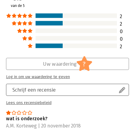
learning, sociale media en het gebruik van online tools voor
van de 5
het verwerken van referenties. Alle studenten en docenten die
Hoofdrubriek:
Mens en maatschappij
onderzoek moeten doen c.q. geven binnen hun hoger-
2
onderwijsprogramma. Professionals die praktijkonderzoek
2
doen.
0
0
2
?
Uw waardering
Log in om uw waardering te geven
Schrijf een recensie
Lees ons recensiebeleid
wat is onderzoek?
A.M. Korteweg | 20 november 2018