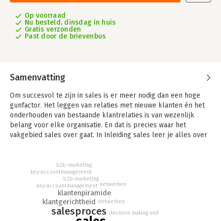
Op voorraad
Nu besteld, dinsdag in huis
Gratis verzonden
Past door de brievenbus
Samenvatting
Om succesvol te zijn in sales is er meer nodig dan een hoge
gunfactor. Het leggen van relaties met nieuwe klanten én het
onderhouden van bestaande klantrelaties is van wezenlijk
belang voor elke organisatie. En dat is precies waar het
vakgebied sales over gaat. In Inleiding sales leer je alles over
dit boeiende salesvak. In het boek komen onder andere de
volgende onderwerpen uitgebreid aan bod: - de verschillende
fases van het salesproces; - lead generation, met speciale
b2b-marketing
key-accountmanagement
aandacht voor de rol van data en technologie; -
b2b-marketing
aanbestedingen en netwerken; - de waardepropositie; - de
netwerken
key-accountmanagement
klantenpiramide
salesfunnel en buyer/customer journey; - de klantenpiramide;
klantgerichtheid
netwerken
- account management.
Nieuw
Deze derde druk is volledig
salesproces
decision making unit
geactualiseerd en gaat uitgebreid in op de invloed van