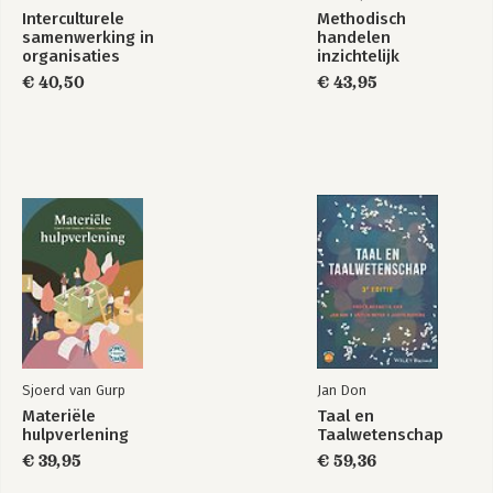
Interculturele
Methodisch
samenwerking in
handelen
organisaties
inzichtelijk
€ 40,50
€ 43,95
Onderzoeken doe
Statistics in Steps
je zo!
Bekijk alle boeken
Sjoerd van Gurp
Jan Don
Materiële
Taal en
hulpverlening
Taalwetenschap
€ 39,95
€ 59,36