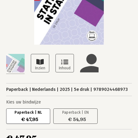
Paperback
Nederlands
2025
5e druk
9789024468973
Kies uw bindwijze
Paperback | NL
Paperback | EN
€ 47,95
€ 54,95