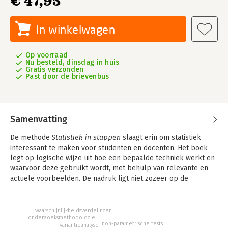
€ 47,95
In winkelwagen
Op voorraad
Nu besteld, dinsdag in huis
Gratis verzonden
Past door de brievenbus
Samenvatting
De methode
Statistiek in stappen
slaagt erin om statistiek
interessant te maken voor studenten en docenten. Het boek
legt op logische wijze uit hoe een bepaalde techniek werkt en
waarvoor deze gebruikt wordt, met behulp van relevante en
actuele voorbeelden. De nadruk ligt niet zozeer op de
formules achter de technieken (hoewel deze wel worden
uitgelegd), maar meer op de toepassing ervan.
waarschijnlijkheidsverdelingen
Zo wordt statistiek een handig instrument dat je helpt bij het
onderzoeksmethodologie
non-parametrische tests
variantieanalyse
verwerken van kwantitatieve gegevens. In deze