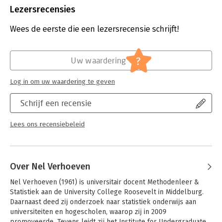
Uitgever:
Boom
Lezersrecensies
Druk:
5
Verschijningsdatum:
8-1-2026
Wees de eerste die een lezersrecensie schrijft!
Hoofdrubriek:
Non-fictie informatief/professioneel
?
Uw waardering
Log in om uw waardering te geven
Schrijf een recensie
Lees ons recensiebeleid
Over Nel Verhoeven
Nel Verhoeven (1961) is universitair docent Methodenleer & 
Statistiek aan de University College Roosevelt in Middelburg. 
Daarnaast deed zij onderzoek naar statistiek onderwijs aan 
universiteiten en hogescholen, waarop zij in 2009 
promoveerde. Tevens leidt zij het Institute for Undergraduate 