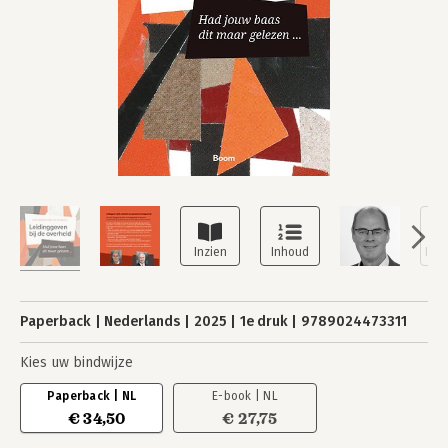
Paperback
Nederlands
2025
1e druk
9789024473311
Kies uw bindwijze
Paperback | NL
E-book | NL
€ 34,50
€ 27,75