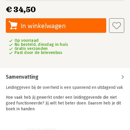
€ 34,50
In winkelwagen
Op voorraad
Nu besteld, dinsdag in huis
Gratis verzonden
Past door de brievenbus
Samenvatting
Leidinggeven bij de overheid is een spannend en uitdagend vak
Hoe vaak heb jij gewerkt onder een leidinggevende die niet
goed functioneerde? Jij wilt het beter doen. Daarom heb je dit
boek in handen.
De auteurs Fred Lafeber en Karel van Oosterom laten zien hoe
je leiding kunt geven in de publieke sector - zowel als je de
persoonlijke ontwikkeling