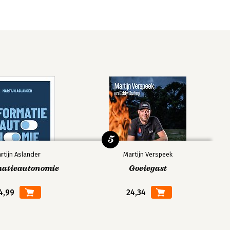
5
rtijn Aslander
Martijn Verspeek
matieautonomie
Goeiegast
4,99
24,34