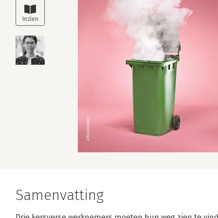
Samenvatting
Drie kersverse werknemers moeten hun weg zien te vinde