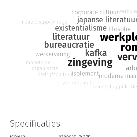
werkali
corporate cultuur
japanse literatuu
maatschappijkritiek
existentialisme
filosofie
werkpl
literatuur
bureaucratie
ro
kafka
werkervaring
ver
zingeving
monotonie
arb
organisatie
isolement
bedrijfscultuur
moderne maat
werkalienatie
maatschappijkriti
Specificaties