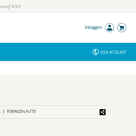
 vanaf €20
Inloggen
010-4731397
Personen
Trefwoorden
k
9789025474775