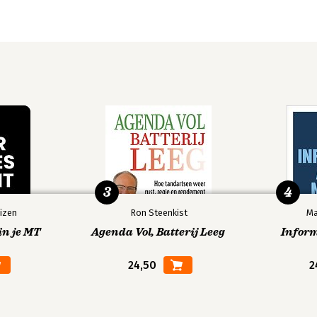
3
4
izen
Ron Steenkist
Ma
in je MT
Agenda Vol, Batterij Leeg
Infor
24,50
2