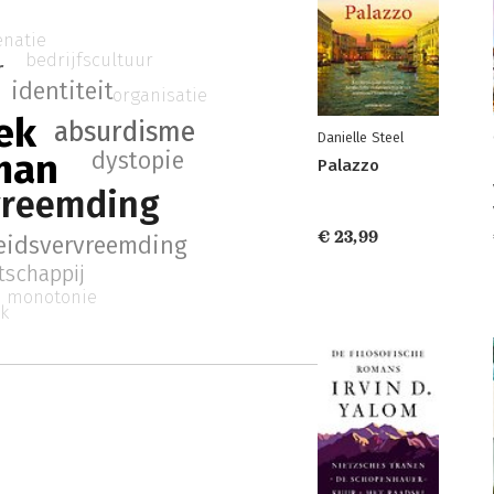
enatie
bedrijfscultuur
r
identiteit
organisatie
ek
absurdisme
Danielle Steel
man
dystopie
Palazzo
vreemding
€ 23,99
eidsvervreemding
schappij
monotonie
ek