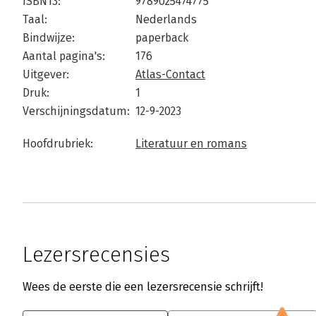
ISBN13:
9789025474775
Taal:
Nederlands
Bindwijze:
paperback
Aantal pagina's:
176
Uitgever:
Atlas-Contact
Druk:
1
Verschijningsdatum:
12-9-2023
Hoofdrubriek:
Literatuur en romans
Lezersrecensies
Wees de eerste die een lezersrecensie schrijft!