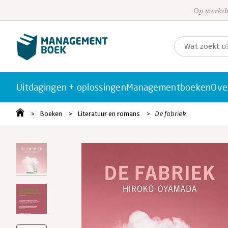
Op werkda
Uitdagingen + oplossingen
Managementboeken
Ove
Boeken
Literatuur en romans
De fabriek