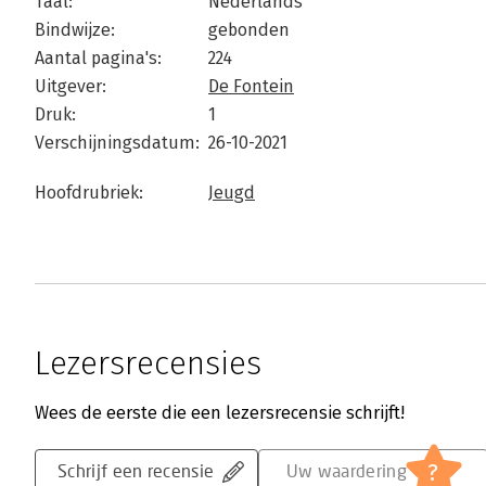
Taal:
Nederlands
Bindwijze:
gebonden
Aantal pagina's:
224
Uitgever:
De Fontein
Druk:
1
Verschijningsdatum:
26-10-2021
Hoofdrubriek:
Jeugd
Lezersrecensies
Wees de eerste die een lezersrecensie schrijft!
?
Schrijf een recensie
Uw waardering