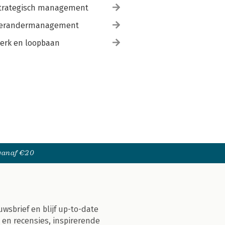
trategisch management
erandermanagement
erk en loopbaan
 vanaf €20
uwsbrief en blijf up-to-date
 en recensies, inspirerende