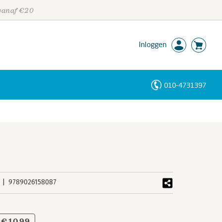
 vanaf €20
Inloggen
010-4731397
Personen
Trefwoorden
9789026158087
€ 10,99