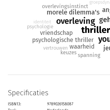
groepsdyn
overlevingsinstinct
an
morele dilemma's
ge
overleving
identiteit
psychologie
thrille
vriendschap
yo
psychologische thriller
waarheid
je
vertrouwen
keuzes
spanning
Specificaties
ISBN13:
9789026158087