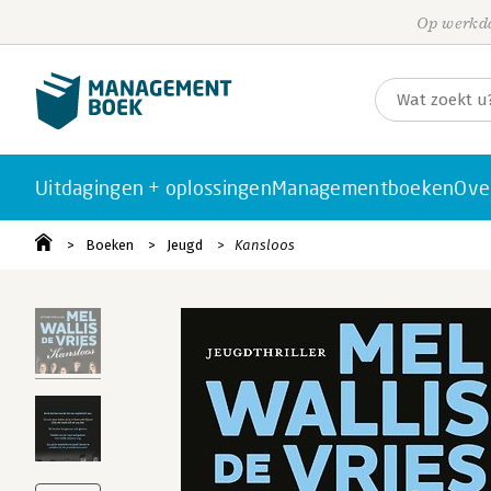
Op werkda
Uitdagingen + oplossingen
Managementboeken
Ove
Boeken
Jeugd
Kansloos