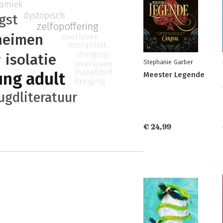
amiek
dystopisch
gst
zelfopoffering
heimen
overleven
moraliteit
dreiging
r
isolatie
Stephanie Garber
overleven
moraliteit
ung adult
Meester Legende
dreiging
ugdliteratuur
€ 24,99