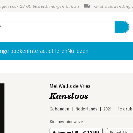
gen voor 23:00 besteld, morgen in huis
Gratis verzending
rige boeken
Interactief leren
Nu lezen
Mel Wallis de Vries
Kansloos
Gebonden
Nederlands
2021
1e druk
Kies uw bindwijze
€ 17,99
Gebonden | NL
E-book | NL