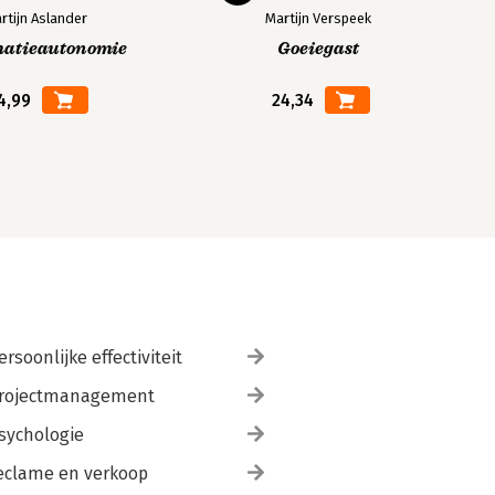
rtijn Aslander
Martijn Verspeek
matieautonomie
Goeiegast
4,99
24,34
ersoonlijke effectiviteit
rojectmanagement
sychologie
eclame en verkoop