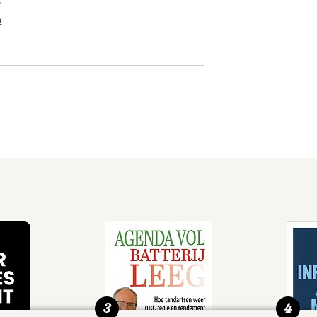
n
3
4