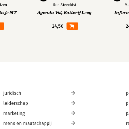
izen
Ron Steenkist
Ma
in je MT
Agenda Vol, Batterij Leeg
Infor
24,50
2
juridisch
p
leiderschap
p
marketing
p
mens en maatschappij
r