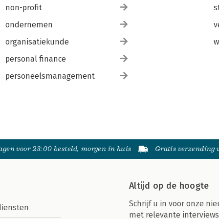
non-profit
s
ondernemen
v
organisatiekunde
w
personal finance
personeelsmanagement
gen voor 23:00 besteld, morgen in huis
Gratis verzending
Altijd op de hoogte
Schrijf u in voor onze nie
diensten
met relevante interviews