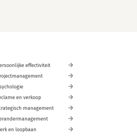
ersoonlijke effectiviteit
rojectmanagement
sychologie
eclame en verkoop
trategisch management
erandermanagement
erk en loopbaan