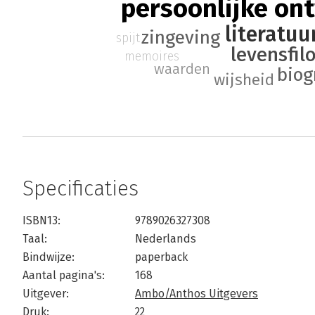
persoonlijke on
literatuu
zingeving
spijt
levensfil
memoires
waarden
biog
wijsheid
Specificaties
ISBN13:
9789026327308
Taal:
Nederlands
Bindwijze:
paperback
Aantal pagina's:
168
Uitgever:
Ambo/Anthos Uitgevers
Druk:
22