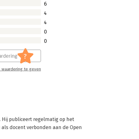
6
4
4
0
0
?
rdering
 waardering te geven
Hij publiceert regelmatig op het 
ij als docent verbonden aan de Open 