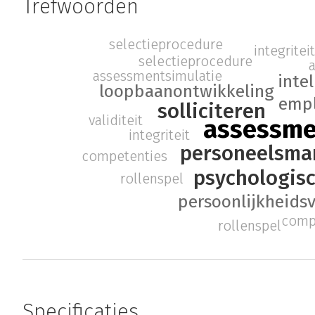
Trefwoorden
selectieprocedure
integritei
selectieprocedure
assessmentsimulatie
intel
loopbaanontwikkeling
empl
solliciteren
validiteit
assessm
integriteit
personeelsm
competenties
psychologisc
rollenspel
persoonlijkheidsv
comp
rollenspel
Specificaties