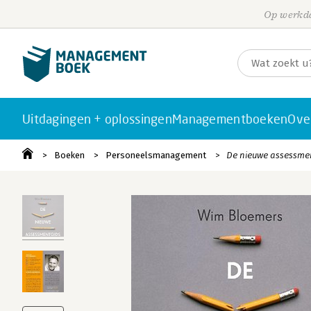
Op werkda
Uitdagingen + oplossingen
Managementboeken
Ove
Boeken
Personeelsmanagement
De nieuwe assessmen