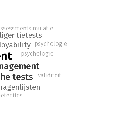
t
assessmentsimulatie
ligentietests
psychologie
oyability
ent
psychologie
anagement
he tests
validiteit
ragenlijsten
etenties