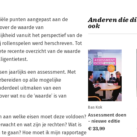
Anderen die di
tiële punten aangepast aan de
ook
 over de waarde van
jkheid vanuit het perspectief van de
j rollenspelen werd herschreven. Tot
ete recente overzicht van de waarde
ligentietest.
n jaarlijks een assessment. Met
rbereiden op alle mogelijke
onderdeel uitmaken van een
ver wat nu de ‘waarde’ is van
Bas Kok
Assessment doen
 en aan welke eisen moet deze voldoen?
- nieuwe editie
wacht en wat zijn je rechten? Wat is
€ 23,99
 te gaan? Hoe moet ik mijn rapportage