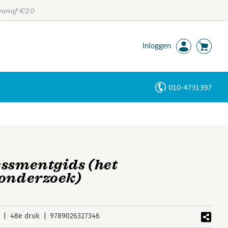
 vanaf €20
Inloggen
010-4731397
Personen
Trefwoorden
essmentgids (het
 onderzoek)
48e druk
9789026327346