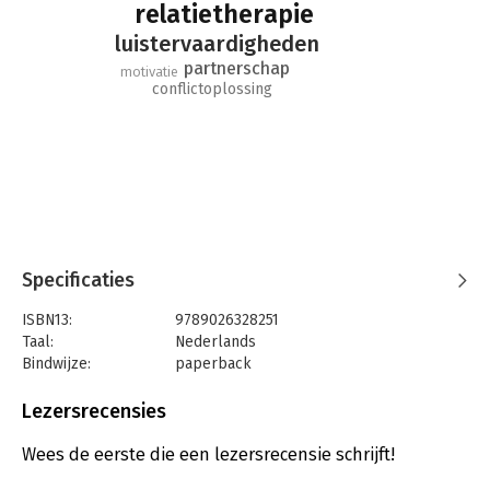
relatietherapie
luistervaardigheden
partnerschap
motivatie
conflictoplossing
Specificaties
ISBN13:
9789026328251
Taal:
Nederlands
Bindwijze:
paperback
Uitgever:
Ambo/Anthos Uitgevers
Druk:
1
Lezersrecensies
Verschijningsdatum:
13-3-2015
Wees de eerste die een lezersrecensie schrijft!
Hoofdrubriek:
Psychologie