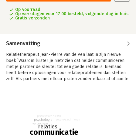
Op voorraad
Op werkdagen voor 17:00 besteld, volgende dag in huis
Gratis verzonden
Samenvatting
Relatietherapeut Jean-Pierre van de Ven laat in zijn nieuwe
boek `Waarom luister je niet? zien dat helder communiceren
met je partner de sleutel tot een goede relatie is. Niemand
heeft betere oplossingen voor relatieproblemen dan stellen
zelf. Als partners met elkaar praten zonder elkaar af of aan te
vallen, bedenken ze samen de beste manieren om het weer
leuk te hebben met elkaar.
Maar hoe kun je echt met elkaar in gesprek raken? En hoe kun
je jullie oplossingen vervolgens in praktijk brengen? Aan de
hand van herkenbare situaties in zijn spreekkamer en een
gesprekstechnieken
toegankelijke uitleg van psychologische theorieën, laat Jean-
psychologie
gesprekstechnieken
vertrouwen
Pierre van de Ven in `Waarom luister je niet? zien dat je zelf de
relaties
communicatie
weg weet uit het woud van relatieproblemen.