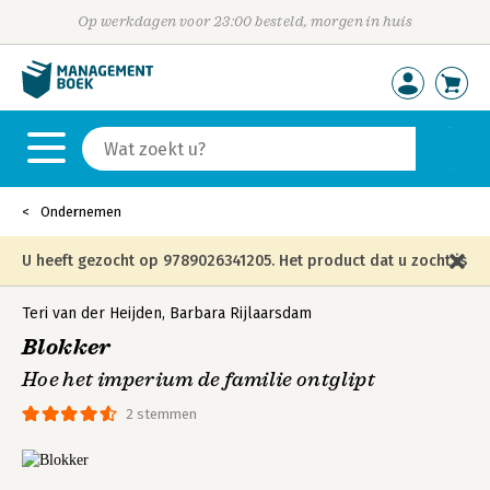
Op werkdagen voor 23:00 besteld, morgen in huis
Ondernemen
U heeft gezocht op 9789026341205. Het product dat u zocht is
niet meer in die editie leverbaar en is vervangen door de
Teri van der Heijden
,
Barbara Rijlaarsdam
Blokker
onderstaande editie.
Hoe het imperium de familie ontglipt
2 stemmen