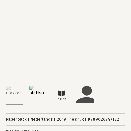
Paperback
Nederlands
2019
1e druk
9789026347122