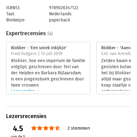
ISBN13:
9789026347122
Taal:
Nederlands
Bindwijze:
paperback
Aantal pagina's:
272
Uitgever:
Ambo/Anthos Uitgevers
Expertrecensies
(4)
Druk:
1
Verschijningsdatum:
23-5-2019
Blokker - 'Een uniek inkijkje'
Blokker - 'Aanrade
Fred Rutgers | 13 juli 2018
Eric van Arendonk 
Hoofdrubriek:
Ondernemen
Blokker, hoe een imperium de familie
Zelden kwam er ni
ontglipt, geschreven door Teri van
gesloten bolwerk
der Heijden en Barbara Rijlaarsdam,
het bij Blokker re
is een jongensboek geschreven door
altijd maar gissen.
twee vrouwen.
knap staaltje van
Lees verder
onderzoeksjournali
Lees verder
Lezersrecensies
4.5
2 stemmen
van de 5