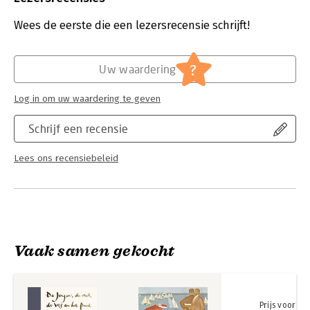
Uitgever:
KokBoekencentrum Non-Fictie
Verschijningsdatum:
14-4-2020
Wees de eerste die een lezersrecensie schrijft!
Hoofdrubriek:
Cadeauboeken
?
Uw waardering
Log in om uw waardering te geven
Schrijf een recensie
Lees ons recensiebeleid
Vaak samen gekocht
Prijs voor