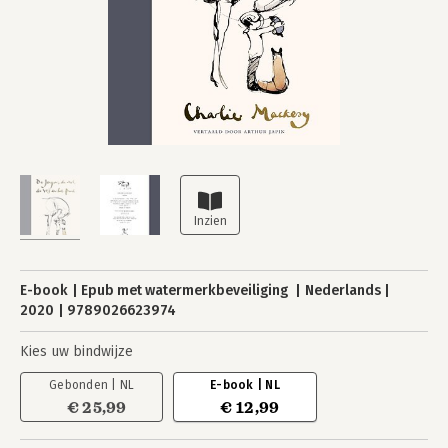
E-book
Epub met watermerkbeveiliging
Nederlands
2020
9789026623974
Kies uw bindwijze
Gebonden | NL
E-book | NL
€ 25,99
€ 12,99