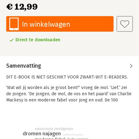
€ 12,99
In winkelwagen
Direct te downloaden
Samenvatting
DIT E-BOOK IS NIET GESCHIKT VOOR ZWART-WIT E-READERS.
‘Wat wil jij worden als je groot bent?’ vroeg de mol. ‘Lief,’ zei
de jongen. ‘De jongen, de mol, de vos en het paard’ van Charlie
Mackesy is een moderne fabel voor jong en oud. De 100
illustraties en de poëtische teksten vertellen het verhaal van
een bijzondere vriendschap, tussen de jongen en de drie
dieren. De universele lessen die ze samen leren zijn stuk voor
stuk levenswijsheden. De Nederlandse editie van ‘The Boy, the
emotionele intelligentie
Mole, the Fox and the Horse’ is prachtig vertaald door Arthur
dromen najagen
zelfvertrouwen
Japin, waardoor de teksten nog dichterbij komen. Een moderne