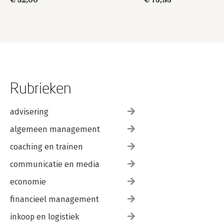
€ 32,00
€ 75,85
Study Guide: Exam
1Z0–830
Rubrieken
advisering
algemeen management
coaching en trainen
communicatie en media
economie
financieel management
inkoop en logistiek