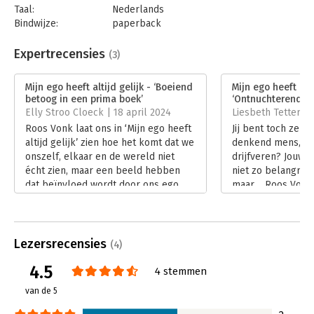
kijken én een betere versie van jezelf kunt worden.
Taal:
Nederlands
Bindwijze:
paperback
Aantal pagina's:
320
Uitgever:
Meulenhoff
Expertrecensies
(3)
Druk:
1
Verschijningsdatum:
12-9-2023
Mijn ego heeft altijd gelijk - ‘Boeiend
Mijn ego heeft alti
betoog in een prima boek’
‘Ontnuchterend e
Hoofdrubriek:
Psychologie
Elly Stroo Cloeck | 18 april 2024
Liesbeth Tettero 
Roos Vonk laat ons in ‘Mijn ego heeft
Jij bent toch zeke
altijd gelijk’ zien hoe het komt dat we
denkend mens, met
onszelf, elkaar en de wereld niet
drijfveren? Jouw 
écht zien, maar een beeld hebben
niet zo belangrijk
dat beïnvloed wordt door ons ego.
maar… Roos Vonk,
Dat beïnvloeden gebeurt in ons
psychologie, reken
onbewuste, we merken er vaak niets
altijd gelijk’ gena
van. Roze bril. Zelfbedrog. Zijn we
soort ideeën. Een
dan machteloos? Nee, je kunt er wel
leerzaam boek voo
Lezersrecensies
(4)
iets tegen doen: met zelfacceptatie
anderen en zelfs
4.5
en zelfcompassie. Zo kom je tot
wil begrijpen.
4 stemmen
zelfkennis. En red je de planeet …
Lees verder
van de 5
Lees verder