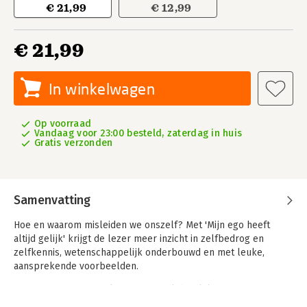
€ 21,99
€ 12,99
€ 21,99
In winkelwagen
Op voorraad
Vandaag voor 23:00 besteld, zaterdag in huis
Gratis verzonden
Samenvatting
Hoe en waarom misleiden we onszelf? Met 'Mijn ego heeft
altijd gelijk' krijgt de lezer meer inzicht in zelfbedrog en
zelfkennis, wetenschappelijk onderbouwd en met leuke,
aansprekende voorbeelden.
De ego’s van mensen kunnen in veel dagelijkse situaties
hinderlijk zijn, voor anderen of voor henzelf. Mensen kunnen