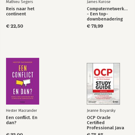
Mathieu Segers
James Kurose
Reis naar het
Computernetwerken
continent
- Een top-
downbenadering
€ 22,50
€ 79,99
Hester Macrander
Jeanne Boyarsky
Een conflict. En
OCP Oracle
dan?
Certified
Professional Java
SE 21 Developer