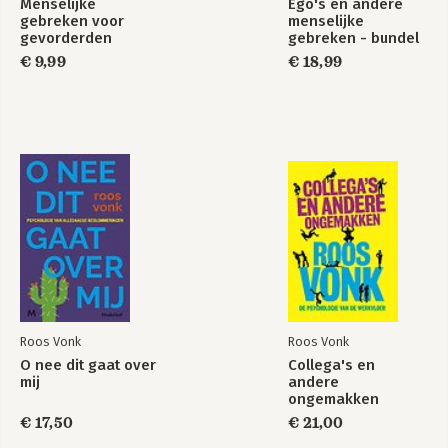
Menselijke
Ego's en andere
gebreken voor
menselijke
gevorderden
gebreken - bundel
van 2 titels
€ 9,99
€ 18,99
Roos Vonk
Roos Vonk
O nee dit gaat over
Collega's en
mij
andere
ongemakken
€ 17,50
€ 21,00