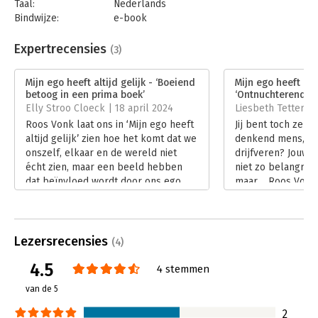
Taal:
Nederlands
Bindwijze:
e-book
Beveiliging:
none
Bestandsformaat:
epub
Expertrecensies
(3)
Aantal pagina's:
320
Uitgever:
Meulenhoff
Mijn ego heeft altijd gelijk - ‘Boeiend
Mijn ego heeft alti
Druk:
1
betoog in een prima boek’
‘Ontnuchterend e
Verschijningsdatum:
12-9-2023
Elly Stroo Cloeck | 18 april 2024
Liesbeth Tettero 
Roos Vonk laat ons in ‘Mijn ego heeft
Jij bent toch zeke
Hoofdrubriek:
Psychologie
altijd gelijk’ zien hoe het komt dat we
denkend mens, met
onszelf, elkaar en de wereld niet
drijfveren? Jouw 
écht zien, maar een beeld hebben
niet zo belangrijk
dat beïnvloed wordt door ons ego.
maar… Roos Vonk,
Dat beïnvloeden gebeurt in ons
psychologie, reken
onbewuste, we merken er vaak niets
altijd gelijk’ gena
van. Roze bril. Zelfbedrog. Zijn we
soort ideeën. Een
dan machteloos? Nee, je kunt er wel
leerzaam boek voo
Lezersrecensies
(4)
iets tegen doen: met zelfacceptatie
anderen en zelfs
4.5
en zelfcompassie. Zo kom je tot
wil begrijpen.
4 stemmen
zelfkennis. En red je de planeet …
Lees verder
van de 5
Lees verder
2