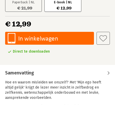
Paperback | NL
E-book | NL
€ 21,99
€ 12,99
€ 12,99
In winkelwagen
Direct te downloaden
Samenvatting
Hoe en waarom misleiden we onszelf? Met 'Mijn ego heeft
altijd gelijk' krijgt de lezer meer inzicht in zelfbedrog en
zelfkennis, wetenschappelijk onderbouwd en met leuke,
aansprekende voorbeelden.
De ego’s van mensen kunnen in veel dagelijkse situaties
hinderlijk zijn, voor anderen of voor henzelf. Mensen kunnen