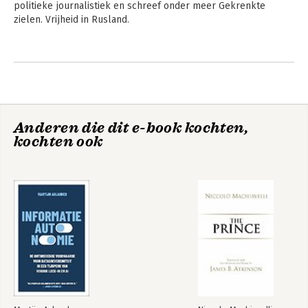
politieke journalistiek en schreef onder meer Gekrenkte 
zielen. Vrijheid in Rusland.
Andere boeken door Hubert Smeets
Anderen die dit e-book kochten,
kochten ook
Een wonderbaarlijk
Een wonderbaarlijk
politicus
politicus
Bekijk alle boeken