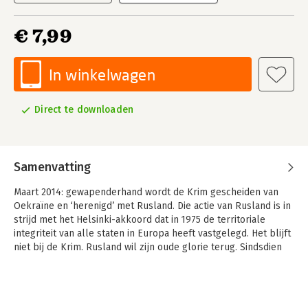
€ 7,99
In winkelwagen
Direct te downloaden
Samenvatting
Maart 2014: gewapenderhand wordt de Krim gescheiden van
Oekraïne en ‘herenigd’ met Rusland. Die actie van Rusland is in
strijd met het Helsinki-akkoord dat in 1975 de territoriale
integriteit van alle staten in Europa heeft vastgelegd. Het blijft
niet bij de Krim. Rusland wil zijn oude glorie terug. Sindsdien
woedt er oorlog in Europa.
Hoe heeft het zover kunnen komen? Zonder oog voor
personen als Gorbatsjov, Jeltsin en Poetin is de assertiviteit