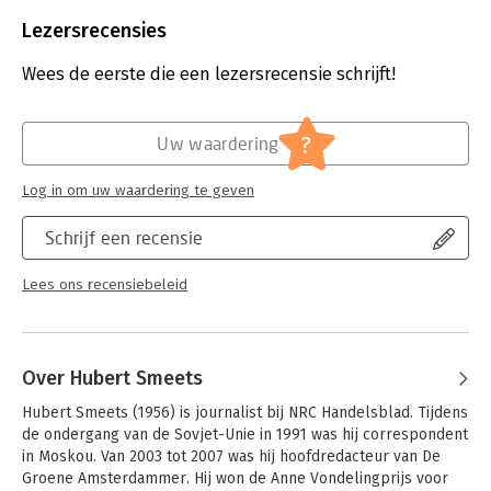
Beveiliging:
watermerk
Bestandsformaat:
epub
Lezersrecensies
Aantal pagina's:
303
Uitgever:
Prometheus Bert Bakker
Wees de eerste die een lezersrecensie schrijft!
Druk:
1
Verschijningsdatum:
1-12-2015
?
Uw waardering
Hoofdrubriek:
Mens en maatschappij
Log in om uw waardering te geven
Schrijf een recensie
Lees ons recensiebeleid
Over Hubert Smeets
Hubert Smeets (1956) is journalist bij NRC Handelsblad. Tijdens 
de ondergang van de Sovjet-Unie in 1991 was hij correspondent 
in Moskou. Van 2003 tot 2007 was hij hoofdredacteur van De 
Groene Amsterdammer. Hij won de Anne Vondelingprijs voor 