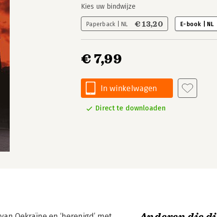
Kies uw bindwijze
€ 13,20
Paperback | NL
E-book | NL
€ 7,99
In winkelwagen
Direct te downloaden
van Oekraïne en ‘herenigd’ met