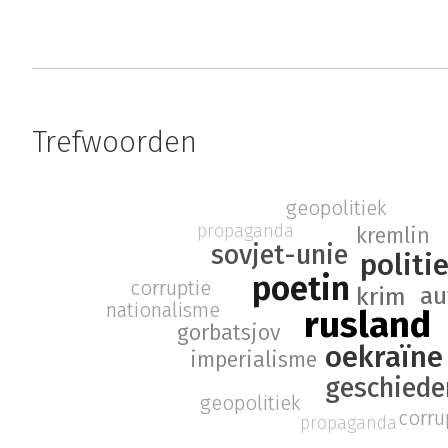
Trefwoorden
geopolitiek
propaganda
kremlin
sovjet-unie
politi
poetin
corruptie
au
krim
nationalisme
rusland
gorbatsjov
oekraïne
imperialisme
geschiede
geopolitiek
corru
propaganda