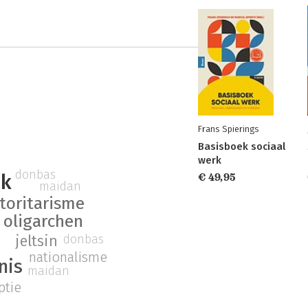
Frans Spierings
Basisboek sociaal
werk
donbas
ek
€ 49,95
maidan
toritarisme
oligarchen
donbas
jeltsin
nationalisme
nis
maidan
ptie