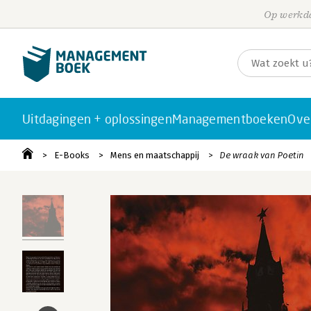
Op werkda
Uitdagingen + oplossingen
Managementboeken
Ove
E-Books
Mens en maatschappij
De wraak van Poetin