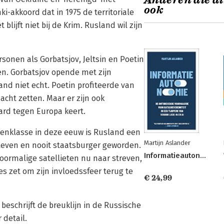
Anderen die di
ook
ki-akkoord dat in 1975 de territoriale
 blijft niet bij de Krim. Rusland wil zijn
onen als Gorbatsjov, Jeltsin en Poetin
pen. Gorbatsjov opende met zijn
nd niet echt. Poetin profiteerde van
cht zetten. Maar er zijn ook
hard tegen Europa keert.
enklasse in deze eeuw is Rusland een
Martijn Aslander
even en nooit staatsburger geworden.
Informatieautonomie
ormalige satellieten nu naar streven,
les zet om zijn invloedssfeer terug te
€ 24,99
beschrijft de breuklijn in de Russische
detail.