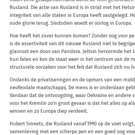
Rusland. Die actie van Rusland is in strijd met het Helsin
integriteit van alle staten in Europa heeft vastgelegd. Het
oude glorie terug. Sindsdien woedt er oorlog in Europa.
Hoe heeft het zover kunnen komen? Zonder oog voor pers
is de assertiviteit van dit nieuwe Rusland niet te begrij
glasnost een doos van Pandora. Jeltsin hervormde het la
hun falen en kon de staat weer in het centrum van de ma
structurele oorzaken voor het feit dat Rusland zich nu 
Ondanks de privatiseringen en de opmars van een midd
neofeodale maatschappij. De mens is er onderdaan gebl
Vandaar dat de ontvoogding, waar Oekraïne en andere vo
voor het Kremlin zo'n groot gevaar is dat het alles op al
winnen en zo Europa diep verdeelt.
Hubert Smeets, die Rusland vanaf 1990 op de voet volgt, 
samenleving met een scherpe pen en een goed oog voor 