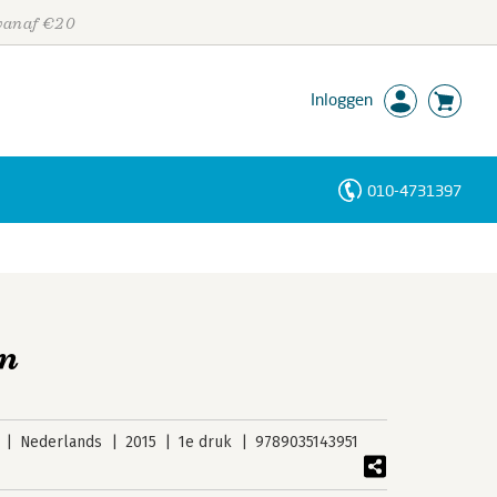
 vanaf €20
Inloggen
010-4731397
Personen
Trefwoorden
in
Nederlands
2015
1e druk
9789035143951